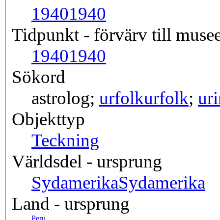
1940
1940
Tidpunkt - förvärv till musee
1940
1940
Sökord
astrolog;
urfolk
urfolk
;
ur
Objekttyp
Teckning
Världsdel - ursprung
Sydamerika
Sydamerika
Land - ursprung
Peru