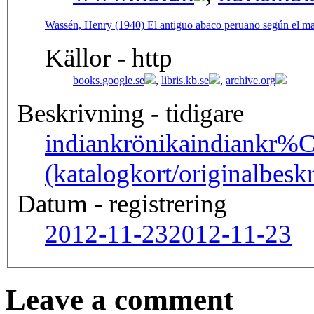
Wassén, Henry (1940) El antiguo abaco peruano según el man
Källor - http
books.google.se
,
libris.kb.se
,
archive.org
Beskrivning - tidigare
indiankrönika
indiankr%
(katalogkort/originalbesk
Datum - registrering
2012-11-23
2012-11-23
Leave a comment