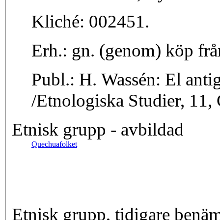
Kliché: 002451.
Erh.: gn. (genom) köp
Publ.: H. Wassén: El antiguo ábaco peruano etc.
/Etnologiska Studier, 11, 
Etnisk grupp - avbildad
Quechuafolket
Etnisk grupp, tidigare benä