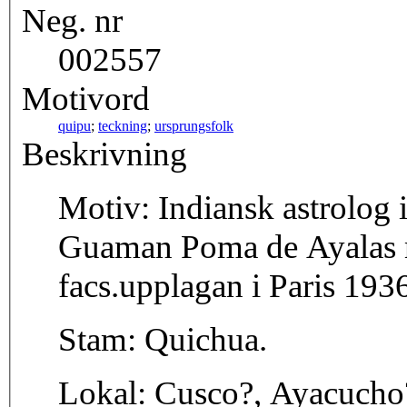
Neg. nr
002557
Motivord
quipu
;
teckning
;
ursprungsfolk
Beskrivning
Motiv: Indiansk astrolog i inkariket med quipu. Sid. 883 i
Guaman Poma de Ayalas m
facs.upplagan i Paris 193
Stam: Quichua.
Lokal: Cusco?, Ayacuch