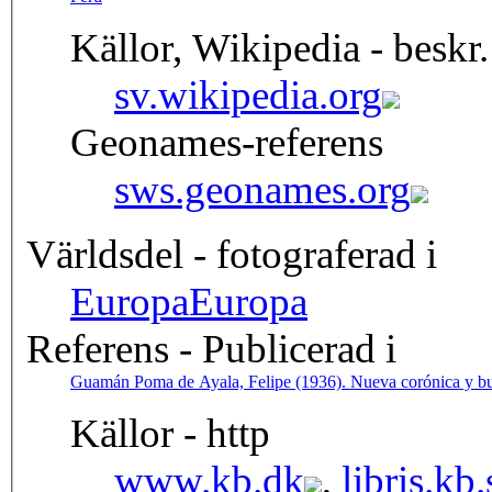
Källor, Wikipedia - beskr.
sv.wikipedia.org
Geonames-referens
sws.geonames.org
Världsdel - fotograferad i
Europa
Europa
Referens - Publicerad i
Guamán Poma de Ayala, Felipe (1936). Nueva corónica y buen
Källor - http
www.kb.dk
,
libris.kb.