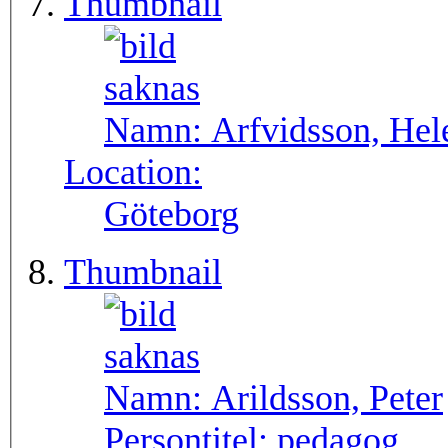
Thumbnail
Namn:
Arfvidsson, Hel
Location:
Göteborg
Thumbnail
Namn:
Arildsson, Peter
Persontitel:
pedagog