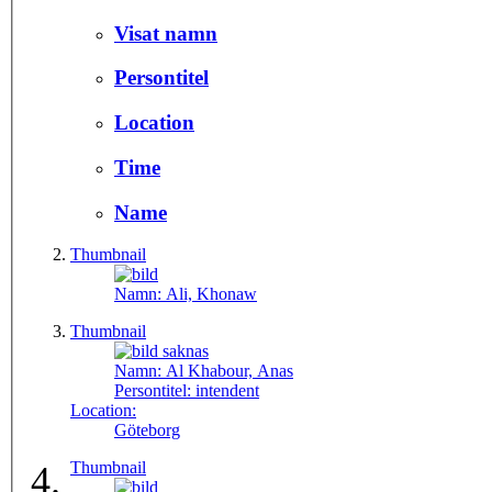
Visat namn
Persontitel
Location
Time
Name
Thumbnail
Namn:
Ali, Khonaw
Thumbnail
Namn:
Al Khabour, Anas
Persontitel:
intendent
Location:
Göteborg
Thumbnail