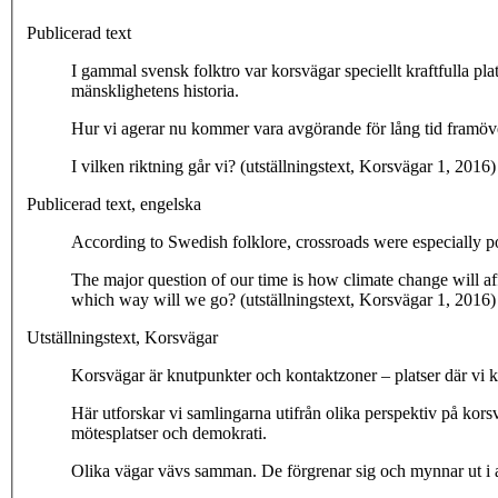
Publicerad text
I gammal svensk folktro var korsvägar speciellt kraftfulla platser där framtiden ibland visade sig. Vår tids största fråga är följ
mänsklighetens historia.
Hur vi agerar nu kommer vara avgörande för lång tid framöv
I vilken riktning går vi? (utställningstext, Korsvägar 1, 2016)
Publicerad text, engelska
According to Swedish folklore, crossroads were especially po
The major question of our time is how climate change will aff
which way will we go? (utställningstext, Korsvägar 1, 2016)
Utställningstext, Korsvägar
Korsvägar är knutpunkter och kontaktzoner – platser där vi ko
Här utforskar vi samlingarna utifrån olika perspektiv på kors
mötesplatser och demokrati.
Olika vägar vävs samman. De förgrenar sig och mynnar ut i a