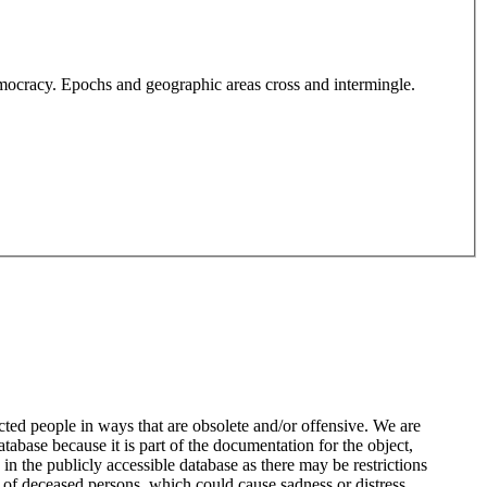
emocracy. Epochs and geographic areas cross and intermingle.
ted people in ways that are obsolete and/or offensive. We are
atabase because it is part of the documentation for the object,
n the publicly accessible database as there may be restrictions
 of deceased persons, which could cause sadness or distress,