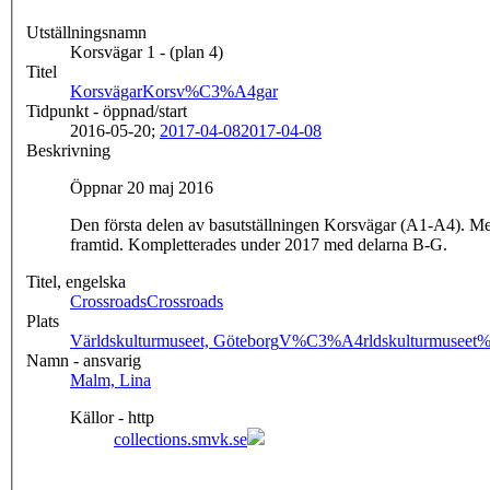
Utställningsnamn
Korsvägar 1 - (plan 4)
Titel
Korsvägar
Korsv%C3%A4gar
Tidpunkt - öppnad/start
2016-05-20;
2017-04-08
2017-04-08
Beskrivning
Öppnar 20 maj 2016
Den första delen av basutställningen Korsvägar (A1-A4). Med u
framtid. Kompletterades under 2017 med delarna B-G.
Titel, engelska
Crossroads
Crossroads
Plats
Världskulturmuseet, Göteborg
V%C3%A4rldskulturmusee
Namn - ansvarig
Malm, Lina
Källor - http
collections.smvk.se