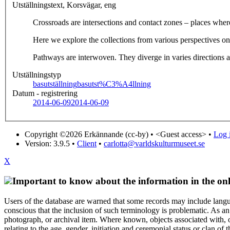
Utställningstext, Korsvägar, eng
Crossroads are intersections and contact zones – places wher
Here we explore the collections from various perspectives o
Pathways are interwoven. They diverge in varies directions an
Utställningstyp
basutställning
basutst%C3%A4llning
Datum - registrering
2014-06-09
2014-06-09
Copyright ©2026 Erkännande (cc-by) •
<Guest access>
•
Log i
Version: 3.9.5
•
Client
•
carlotta@varldskulturmuseet.se
X
Important to know about the information in the onl
Users of the database are warned that some records may include langu
conscious that the inclusion of such terminology is problematic. As an 
photograph, or archival item. Where known, objects associated with, or
relating to the age, gender, initiation and ceremonial status or clan