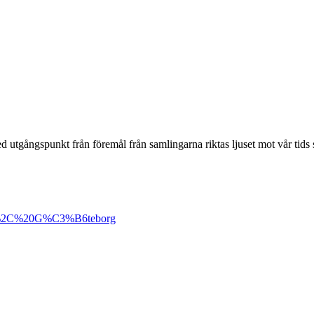
tgångspunkt från föremål från samlingarna riktas ljuset mot vår tids stör
t%2C%20G%C3%B6teborg