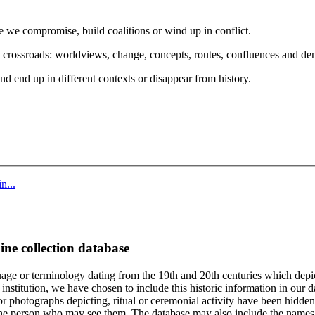
e we compromise, build coalitions or wind up in conflict.
n crossroads: worldviews, change, concepts, routes, confluences and d
d end up in different contexts or disappear from history.
n...
ine collection database
age or terminology dating from the 19th and 20th centuries which depic
institution, we have chosen to include this historic information in our d
 photographs depicting, ritual or ceremonial activity have been hidden i
 of the person who may see them. The database may also include the names