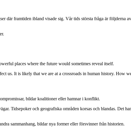
derna av ett förändrat klimat. Förmodligen befinner vi oss vid ett vägskäl i
er.
werful places where the future would sometimes reveal itself.
ect us. It is likely that we are at a crossroads in human history. How we
mpromissar, bildar koalitioner eller hamnar i konflikt.
vägar. Tidsepoker och geografiska områden korsas och blandas. Det handl
ndra sammanhang, bildar nya former eller försvinner från historien.