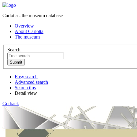
Carlotta - the museum database
Overview
About Carlotta
The museum
Search
Easy search
Advanced search
Search tips
Detail view
Go back