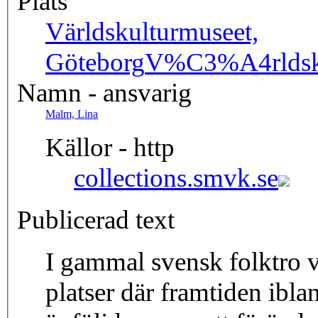
Plats
Världskulturmuseet,
Göteborg
V%C3%A4rldsk
Namn - ansvarig
Malm, Lina
Källor - http
collections.smvk.se
Publicerad text
I gammal svensk folktro va
platser där framtiden ibland visade sig. 