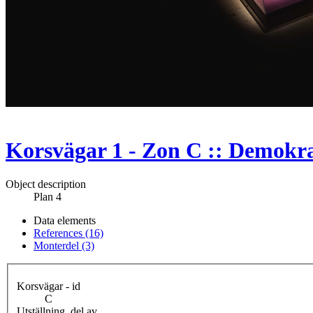
Korsvägar 1 - Zon C :: Demokrat
Object description
Plan 4
Data elements
References (16)
Monterdel (3)
Korsvägar - id
C
Utställning, del av