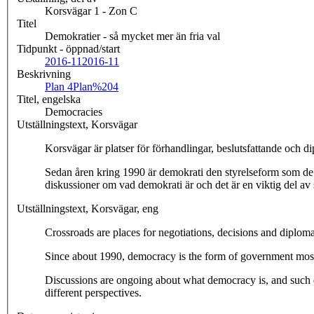
Korsvägar 1 - Zon C
Titel
Demokratier - så mycket mer än fria val
Tidpunkt - öppnad/start
2016-11
2016-11
Beskrivning
Plan 4
Plan%204
Titel, engelska
Democracies
Utställningstext, Korsvägar
Korsvägar är platser för förhandlingar, beslutsfattande och di
Sedan åren kring 1990 är demokrati den styrelseform som de f
diskussioner om vad demokrati är och det är en viktig del a
Utställningstext, Korsvägar, eng
Crossroads are places for negotiations, decisions and diplom
Since about 1990, democracy is the form of government most c
Discussions are ongoing about what democracy is, and such d
different perspectives.