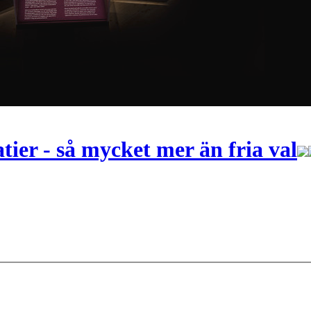
ier - så mycket mer än fria val