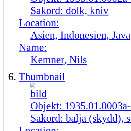
Sakord:
dolk, kniv
Location:
Asien, Indonesien, Java
Name:
Kemner, Nils
Thumbnail
Objekt:
1935.01.0003a
Sakord:
balja (skydd), 
Location: