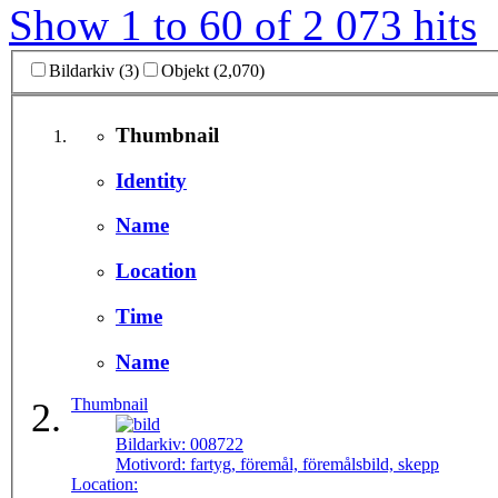
Show 1 to 60 of 2 073 hits
Bildarkiv (3)
Objekt (2,070)
Thumbnail
Identity
Name
Location
Time
Name
Thumbnail
Bildarkiv:
008722
Motivord:
fartyg, föremål, föremålsbild, skepp
Location: