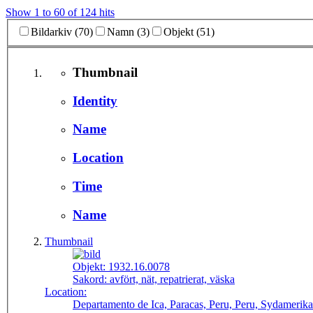
Show 1 to 60 of 124 hits
Bildarkiv (70)
Namn (3)
Objekt (51)
Thumbnail
Identity
Name
Location
Time
Name
Thumbnail
Objekt:
1932.16.0078
Sakord:
avfört, nät, repatrierat, väska
Location:
Departamento de Ica, Paracas, Peru, Peru, Sydamerika