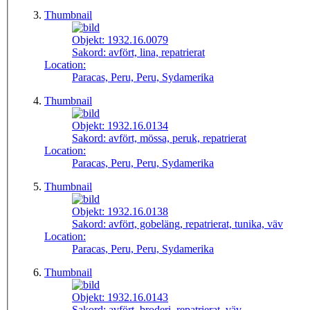
Thumbnail
Objekt:
1932.16.0079
Sakord:
avfört, lina, repatrierat
Location:
Paracas, Peru, Peru, Sydamerika
Thumbnail
Objekt:
1932.16.0134
Sakord:
avfört, mössa, peruk, repatrierat
Location:
Paracas, Peru, Peru, Sydamerika
Thumbnail
Objekt:
1932.16.0138
Sakord:
avfört, gobeläng, repatrierat, tunika, väv
Location:
Paracas, Peru, Peru, Sydamerika
Thumbnail
Objekt:
1932.16.0143
Sakord:
avfört, broderi, repatrierat, väv