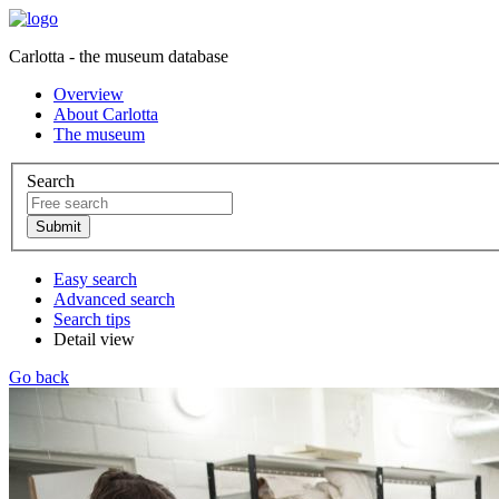
Carlotta - the museum database
Overview
About Carlotta
The museum
Search
Easy search
Advanced search
Search tips
Detail view
Go back