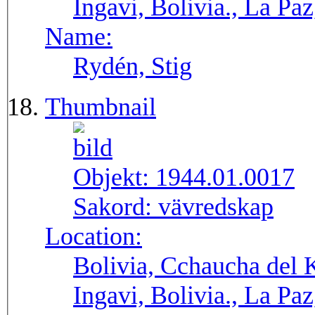
Ingavi, Bolivia., La Pa
Name:
Rydén, Stig
Thumbnail
Objekt:
1944.01.0017
Sakord:
vävredskap
Location:
Bolivia, Cchaucha del K
Ingavi, Bolivia., La Pa