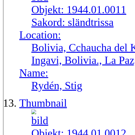
Objekt:
1944.01.0011
Sakord:
sländtrissa
Location:
Bolivia, Cchaucha del K
Ingavi, Bolivia., La Pa
Name:
Rydén, Stig
Thumbnail
Objekt:
1944.01.0012