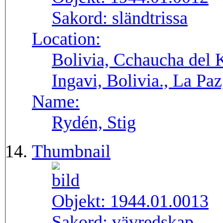
Sakord:
sländtrissa
Location:
Bolivia, Cchaucha del K
Ingavi, Bolivia., La Pa
Name:
Rydén, Stig
Thumbnail
Objekt:
1944.01.0013
Sakord:
vävredskap