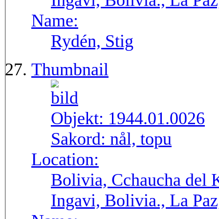
Ingavi, Bolivia., La Pa
Name:
Rydén, Stig
Thumbnail
Objekt:
1944.01.0026
Sakord:
nål, topu
Location:
Bolivia, Cchaucha del K
Ingavi, Bolivia., La Pa