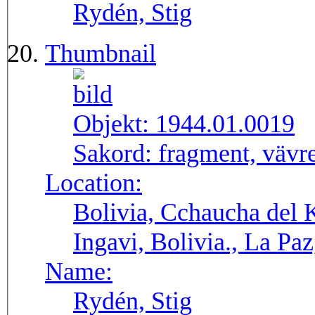
Rydén, Stig
Thumbnail
Objekt:
1944.01.0019
Sakord:
fragment, vävr
Location:
Bolivia, Cchaucha del K
Ingavi, Bolivia., La Pa
Name:
Rydén, Stig