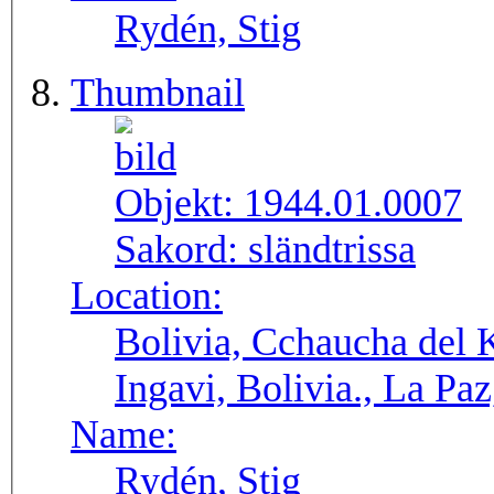
Rydén, Stig
Thumbnail
Objekt:
1944.01.0007
Sakord:
sländtrissa
Location:
Bolivia, Cchaucha del K
Ingavi, Bolivia., La Pa
Name:
Rydén, Stig