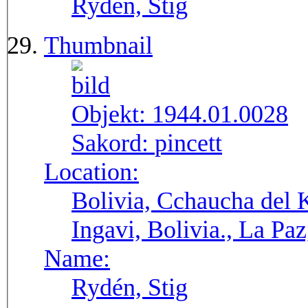
Rydén, Stig
Thumbnail
Objekt:
1944.01.0028
Sakord:
pincett
Location:
Bolivia, Cchaucha del K
Ingavi, Bolivia., La Pa
Name:
Rydén, Stig