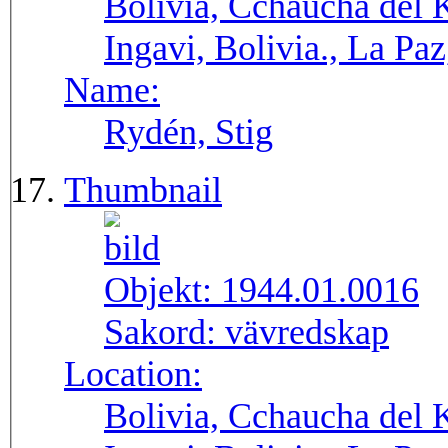
Bolivia, Cchaucha del K
Ingavi, Bolivia., La Pa
Name:
Rydén, Stig
Thumbnail
Objekt:
1944.01.0016
Sakord:
vävredskap
Location:
Bolivia, Cchaucha del K