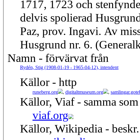
1717, 1723 och stenfynde
delvis spolierad Husgrund 
Paz, prov. Ingavi. Av mi
Husgrund nr. 6. (General
Namn - förvärvat från
Rydén, Stig (1908-01-19 - 1965-04-12), intendent
Källor - http
runeberg.org
,
digitaltmuseum.org
,
samlingar.got
Källor, Viaf - samma som
viaf.org
Källor, Wikipedia - beskr.