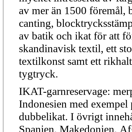
av mer än 1500 föremål, b
canting, blocktrycksstämpl
av batik och ikat för att f
skandinavisk textil, ett s
textilkonst samt ett rikha
tygtryck.
IKAT-garnreservage: merp
Indonesien med exempel p
dubbelikat. I övrigt inneh
Spanien, Makedonien, Afg