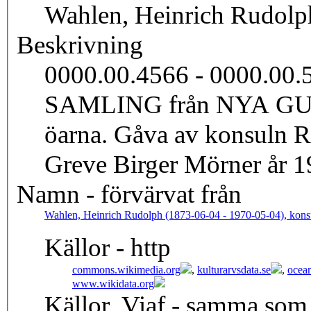
Wahlen, Heinrich Rudolp
Beskrivning
0000.00.4566 - 0000.0
SAMLING från NYA G
öarna. Gåva av konsuln 
Greve Birger Mörner år 1
Namn - förvärvat från
Wahlen, Heinrich Rudolph (1873-06-04 - 1970-05-04), kons
Källor - http
commons.wikimedia.org
,
kulturarvsdata.se
,
ocean
www.wikidata.org
Källor, Viaf - samma som