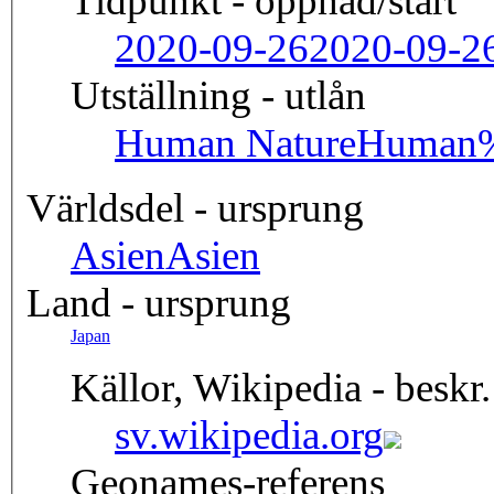
Tidpunkt - öppnad/start
2020-09-26
2020-09-2
Utställning - utlån
Human Nature
Human%
Världsdel - ursprung
Asien
Asien
Land - ursprung
Japan
Källor, Wikipedia - beskr.
sv.wikipedia.org
Geonames-referens