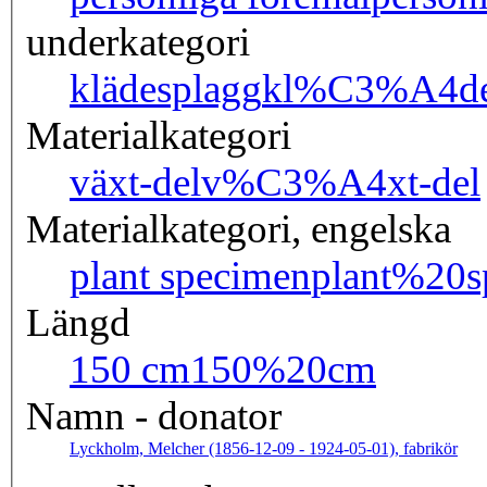
underkategori
klädesplagg
kl%C3%A4de
Materialkategori
växt-del
v%C3%A4xt-del
Materialkategori, engelska
plant specimen
plant%20s
Längd
150 cm
150%20cm
Namn - donator
Lyckholm, Melcher (1856-12-09 - 1924-05-01), fabrikör