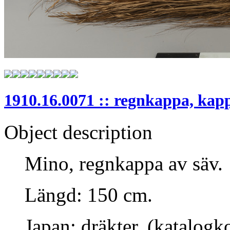
1910.16.0071 :: regnkappa, kap
Object description
Mino, regnkappa av säv.
Längd: 150 cm.
Japan: dräkter. (katalogk