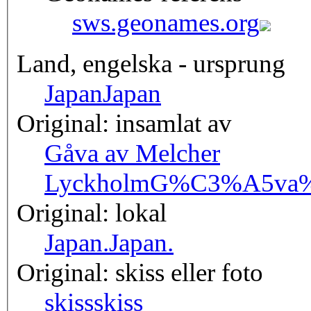
sws.geonames.org
Land, engelska - ursprung
Japan
Japan
Original: insamlat av
Gåva av Melcher
Lyckholm
G%C3%A5va%2
Original: lokal
Japan.
Japan.
Original: skiss eller foto
skiss
skiss