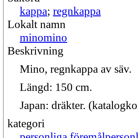
kappa
;
regnkappa
Lokalt namn
mino
mino
Beskrivning
Mino, regnkappa av säv.
Längd: 150 cm.
Japan: dräkter. (katalogko
kategori
personliga föremål
perso