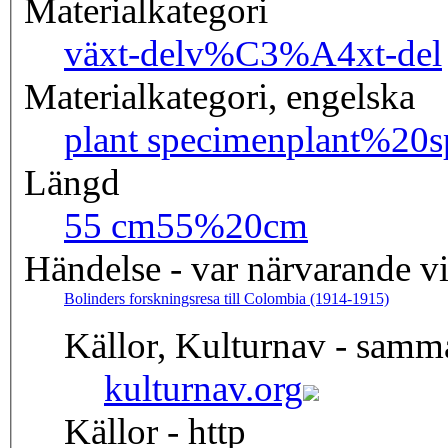
Materialkategori
växt-del
v%C3%A4xt-del
Materialkategori, engelska
plant specimen
plant%20s
Längd
55 cm
55%20cm
Händelse - var närvarande v
Bolinders forskningsresa till Colombia (1914-1915)
Källor, Kulturnav - samm
kulturnav.org
Källor - http