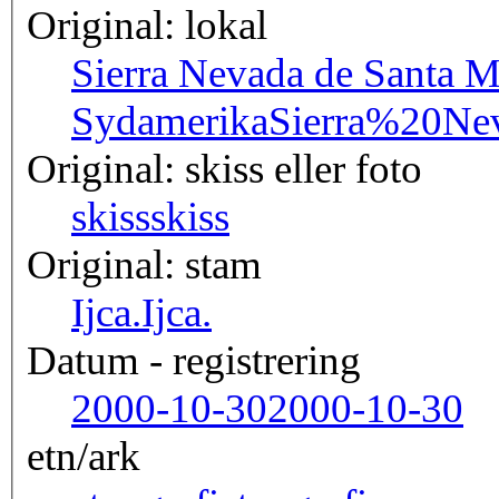
Original: lokal
Sierra Nevada de Santa M
Sydamerika
Sierra%20N
Original: skiss eller foto
skiss
skiss
Original: stam
Ijca.
Ijca.
Datum - registrering
2000-10-30
2000-10-30
etn/ark