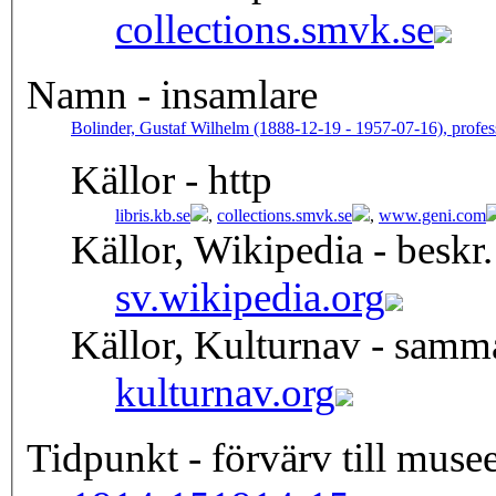
collections.smvk.se
Namn - insamlare
Bolinder, Gustaf Wilhelm (1888-12-19 - 1957-07-16), profes
Källor - http
libris.kb.se
,
collections.smvk.se
,
www.geni.com
Källor, Wikipedia - beskr.
sv.wikipedia.org
Källor, Kulturnav - samm
kulturnav.org
Tidpunkt - förvärv till musee