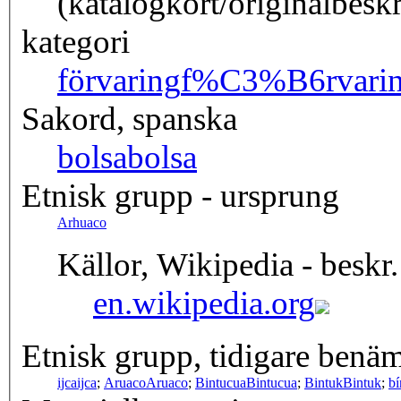
(katalogkort/originalbesk
kategori
förvaring
f%C3%B6rvari
Sakord, spanska
bolsa
bolsa
Etnisk grupp - ursprung
Arhuaco
Källor, Wikipedia - beskr.
en.wikipedia.org
Etnisk grupp, tidigare benä
ijca
ijca
;
Aruaco
Aruaco
;
Bintucua
Bintucua
;
Bintuk
Bintuk
;
bí