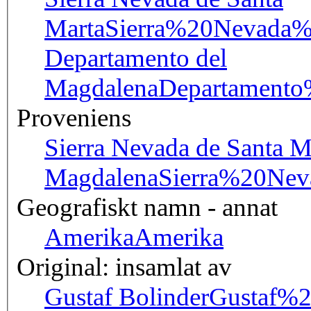
Marta
Sierra%20Nevada
Departamento del
Magdalena
Departament
Proveniens
Sierra Nevada de Santa Ma
Magdalena
Sierra%20Ne
Geografiskt namn - annat
Amerika
Amerika
Original: insamlat av
Gustaf Bolinder
Gustaf%2