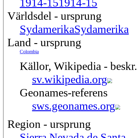
1914-15
1914-15
Världsdel - ursprung
Sydamerika
Sydamerika
Land - ursprung
Colombia
Källor, Wikipedia - beskr.
sv.wikipedia.org
Geonames-referens
sws.geonames.org
Region - ursprung
Sierra Nevada de Santa