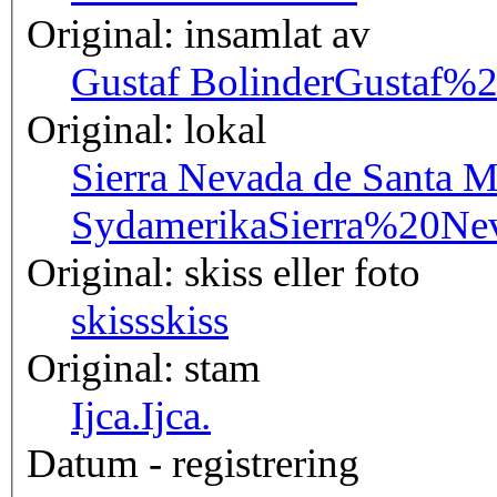
Original: insamlat av
Gustaf Bolinder
Gustaf%2
Original: lokal
Sierra Nevada de Santa M
Sydamerika
Sierra%20N
Original: skiss eller foto
skiss
skiss
Original: stam
Ijca.
Ijca.
Datum - registrering