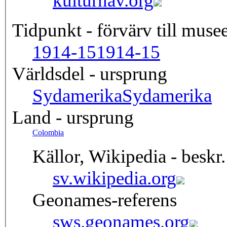
kulturnav.org
Tidpunkt - förvärv till musee
1914-15
1914-15
Världsdel - ursprung
Sydamerika
Sydamerika
Land - ursprung
Colombia
Källor, Wikipedia - beskr.
sv.wikipedia.org
Geonames-referens
sws.geonames.org