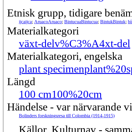
Etnisk grupp, tidigare benä
ijca
ijca
;
Aruaco
Aruaco
;
Bintucua
Bintucua
;
Bintuk
Bintuk
;
bí
Materialkategori
växt-del
v%C3%A4xt-del
Materialkategori, engelska
plant specimen
plant%20s
Längd
100 cm
100%20cm
Händelse - var närvarande v
Bolinders forskningsresa till Colombia (1914-1915)
Källor, Kulturnav - samm