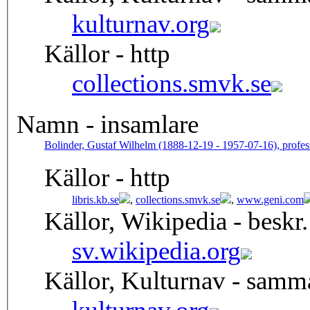
kulturnav.org
Källor - http
collections.smvk.se
Namn - insamlare
Bolinder, Gustaf Wilhelm (1888-12-19 - 1957-07-16), profes
Källor - http
libris.kb.se
,
collections.smvk.se
,
www.geni.com
Källor, Wikipedia - beskr.
sv.wikipedia.org
Källor, Kulturnav - samm