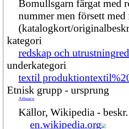
Bomullsgarn färgat med rö
nummer men försett med 
(katalogkort/originalbesk
kategori
redskap och utrustning
re
underkategori
textil produktion
textil%2
Etnisk grupp - ursprung
Arhuaco
Källor, Wikipedia - beskr.
en.wikipedia.org