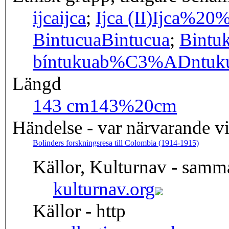
ijca
ijca
;
Ijca (II)
Ijca%20
Bintucua
Bintucua
;
Bintu
bíntukua
b%C3%ADntuk
Längd
143 cm
143%20cm
Händelse - var närvarande v
Bolinders forskningsresa till Colombia (1914-1915)
Källor, Kulturnav - samm
kulturnav.org
Källor - http