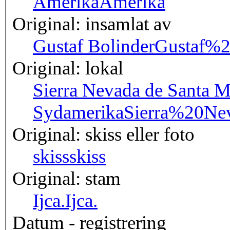
Amerika
Amerika
Original: insamlat av
Gustaf Bolinder
Gustaf%2
Original: lokal
Sierra Nevada de Santa M
Sydamerika
Sierra%20N
Original: skiss eller foto
skiss
skiss
Original: stam
Ijca.
Ijca.
Datum - registrering