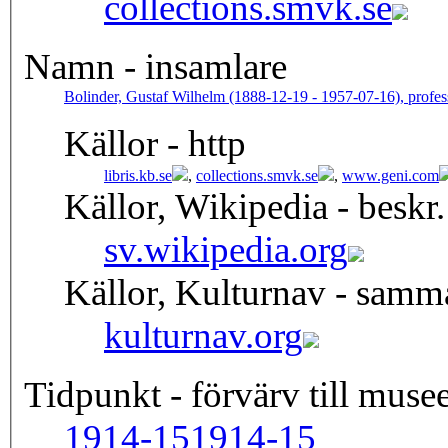
collections.smvk.se
Namn - insamlare
Bolinder, Gustaf Wilhelm (1888-12-19 - 1957-07-16), profes
Källor - http
libris.kb.se
,
collections.smvk.se
,
www.geni.com
Källor, Wikipedia - beskr.
sv.wikipedia.org
Källor, Kulturnav - samm
kulturnav.org
Tidpunkt - förvärv till musee
1914-15
1914-15