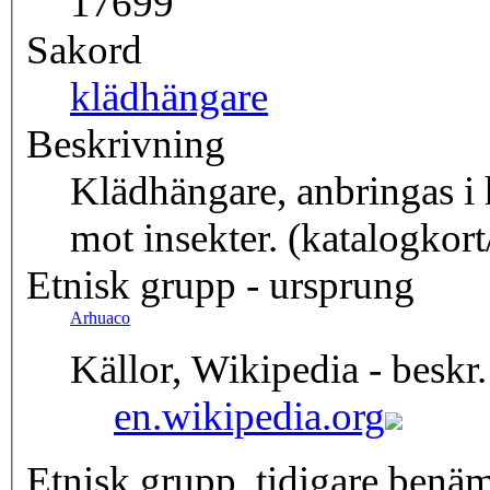
17699
Sakord
klädhängare
Beskrivning
Klädhängare, anbringas i 
mot insekter. (katalogkort
Etnisk grupp - ursprung
Arhuaco
Källor, Wikipedia - beskr.
en.wikipedia.org
Etnisk grupp, tidigare benä