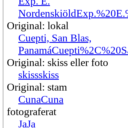
Exp. E.
Nordenskiöld
Exp.%20E.
Original: lokal
Cuepti, San Blas,
Panamá
Cuepti%2C%20
Original: skiss eller foto
skiss
skiss
Original: stam
Cuna
Cuna
fotograferat
Ja
Ja