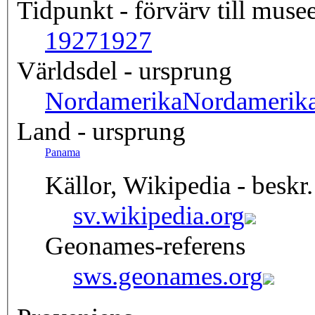
Tidpunkt - förvärv till musee
1927
1927
Världsdel - ursprung
Nordamerika
Nordamerik
Land - ursprung
Panama
Källor, Wikipedia - beskr.
sv.wikipedia.org
Geonames-referens
sws.geonames.org