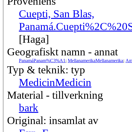
Proveniens
Cuepti, San Blas,
Panamá.
Cuepti%2C%20
[Haga]
Geografiskt namn - annat
Panamá
Panam%C3%A1
;
Mellanamerika
Mellanamerika
;
Am
Typ & teknik: typ
Medicin
Medicin
Material - tillverkning
bark
Original: insamlat av