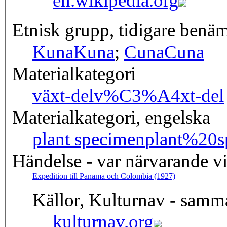
en.wikipedia.org
Etnisk grupp, tidigare benä
Kuna
Kuna
;
Cuna
Cuna
Materialkategori
växt-del
v%C3%A4xt-del
Materialkategori, engelska
plant specimen
plant%20s
Händelse - var närvarande v
Expedition till Panama och Colombia (1927)
Källor, Kulturnav - samm
kulturnav.org