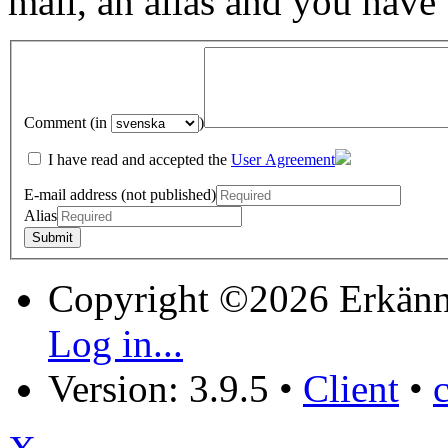
mail, an alias and you have
Comment (in
)
I have read and accepted the
User Agreement
E-mail address (not published)
Alias
Copyright ©2026 Erkänn
Log in...
Version: 3.9.5
•
Client
•