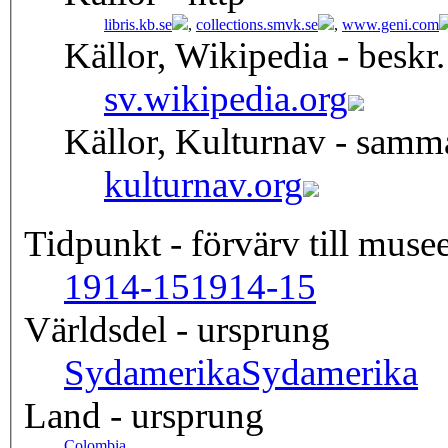
libris.kb.se
,
collections.smvk.se
,
www.geni.com
Källor, Wikipedia - beskr.
sv.wikipedia.org
Källor, Kulturnav - samm
kulturnav.org
Tidpunkt - förvärv till musee
1914-15
1914-15
Världsdel - ursprung
Sydamerika
Sydamerika
Land - ursprung
Colombia