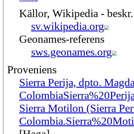
Källor, Wikipedia - beskr.
sv.wikipedia.org
Geonames-referens
sws.geonames.org
Proveniens
Sierra Perija, dpto. Magd
Colombia
Sierra%20Per
Sierra Motilon (Sierra Peri
Colombia.
Sierra%20Mot
[Haga]