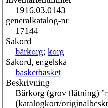
1916.03.0143
generalkatalog-nr
17144
Sakord
bärkorg
;
korg
Sakord, engelska
basket
basket
Beskrivning
Bärkorg (grov flätning) "
(katalogkort/originalbesk