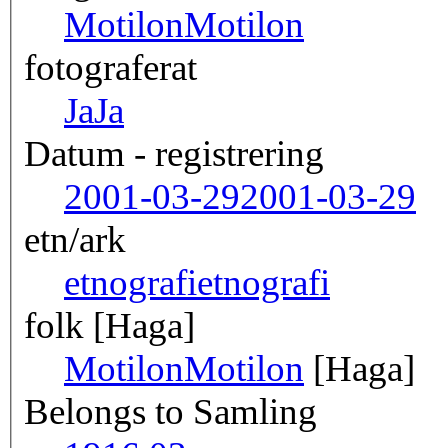
Motilon
Motilon
fotograferat
Ja
Ja
Datum - registrering
2001-03-29
2001-03-29
etn/ark
etnografi
etnografi
folk [Haga]
Motilon
Motilon
[Haga]
Belongs to Samling