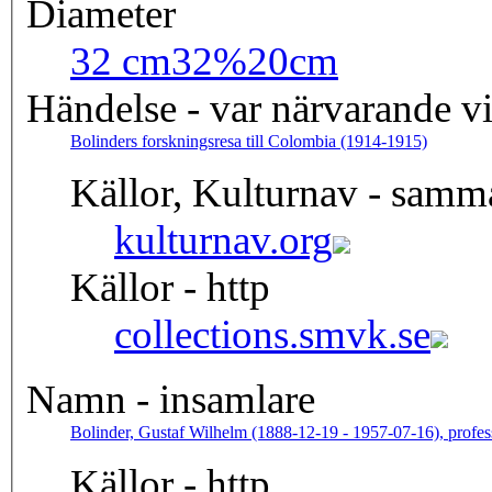
Diameter
32 cm
32%20cm
Händelse - var närvarande v
Bolinders forskningsresa till Colombia (1914-1915)
Källor, Kulturnav - samm
kulturnav.org
Källor - http
collections.smvk.se
Namn - insamlare
Bolinder, Gustaf Wilhelm (1888-12-19 - 1957-07-16), profes
Källor - http