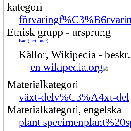
kategori
förvaring
f%C3%B6rvari
Etnisk grupp - ursprung
Barí (motiloner)
Källor, Wikipedia - beskr.
en.wikipedia.org
Materialkategori
växt-del
v%C3%A4xt-del
Materialkategori, engelska
plant specimen
plant%20s