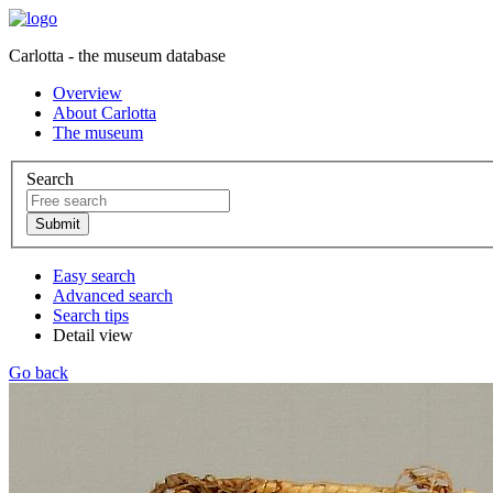
Carlotta - the museum database
Overview
About Carlotta
The museum
Search
Easy search
Advanced search
Search tips
Detail view
Go back