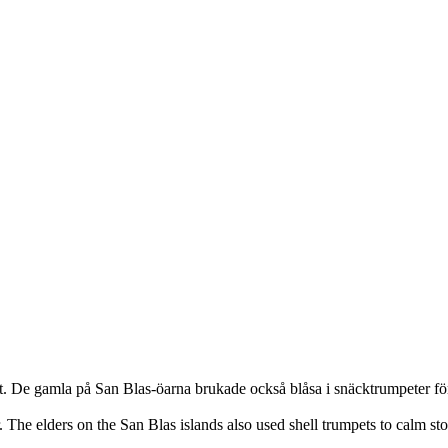
at. De gamla på San Blas-öarna brukade också blåsa i snäcktrumpeter fö
er. The elders on the San Blas islands also used shell trumpets to calm 