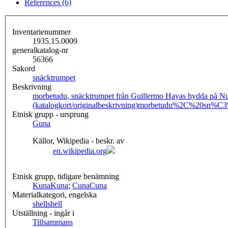
References (6)
Inventarienummer
1935.15.0009
generalkatalog-nr
56366
Sakord
snäcktrumpet
Beskrivning
morbetudu, snäcktrumpet från Guillermo Hayas hydda på Nu
(katalogkort/originalbeskrivning)
morbetudu%2C%20sn%C3
Etnisk grupp - ursprung
Guna
Källor, Wikipedia - beskr. av
en.wikipedia.org
Etnisk grupp, tidigare benämning
Kuna
Kuna
;
Cuna
Cuna
Materialkategori, engelska
shell
shell
Utställning - ingår i
Tillsammans