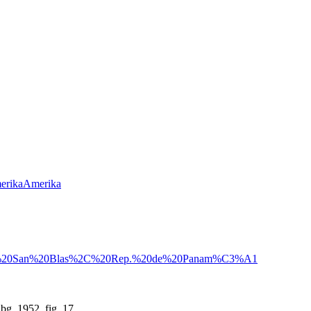
erika
Amerika
20San%20Blas%2C%20Rep.%20de%20Panam%C3%A1
g. 1952, fig. 17.