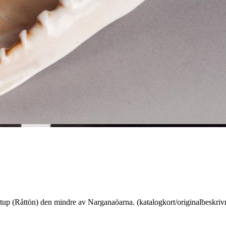
p (Råttön) den mindre av Narganaöarna. (katalogkort/originalbeskriv