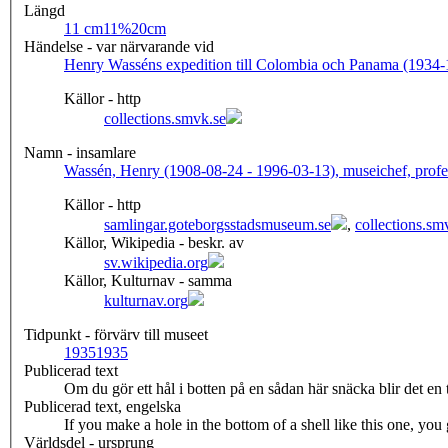
Längd
11 cm
11%20cm
Händelse - var närvarande vid
Henry Wasséns expedition till Colombia och Panama (1934-
Källor - http
collections.smvk.se
Namn - insamlare
Wassén, Henry (1908-08-24 - 1996-03-13), museichef, profe
Källor - http
samlingar.goteborgsstadsmuseum.se
,
collections.sm
Källor, Wikipedia - beskr. av
sv.wikipedia.org
Källor, Kulturnav - samma
kulturnav.org
Tidpunkt - förvärv till museet
1935
1935
Publicerad text
Om du gör ett hål i botten på en sådan här snäcka blir det e
Publicerad text, engelska
If you make a hole in the bottom of a shell like this one, yo
Världsdel - ursprung