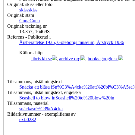
Original: skiss eller foto
skiss
skiss
Original: stam
Cuna
Cuna
Original: teckning nr
13.357, 16469S
Referens - Publicerad i
Årsberättelse 1935, Göteborgs museum, Årstryck 1936
Källor - http
libris.kb.se
,
archive.org
,
books.google.se
Tillsammans, utställningstext
Snäcka att blåsa i
Sn%C3%A4cka%20att%20bl%C3%A5sa%
Tillsammans, utställningstext, engelska
Seashell to blow in
Seashell%20to%20blow%20in
Tillsammans, material
snäcka
sn%C3%A4cka
Bildarkivnummer - exemplifieras av
ext-0282