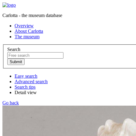
Carlotta - the museum database
Overview
About Carlotta
The museum
Search
Easy search
Advanced search
Search tips
Detail view
Go back