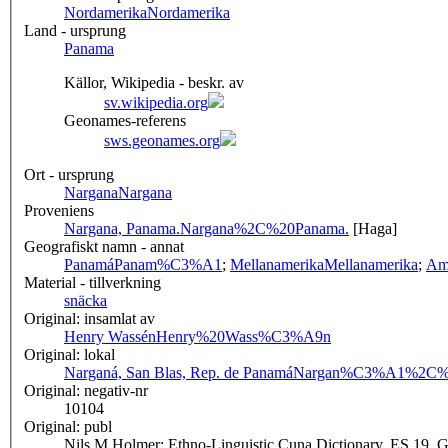
Nordamerika
Nordamerika
Land - ursprung
Panama
Källor, Wikipedia - beskr. av
sv.wikipedia.org
Geonames-referens
sws.geonames.org
Ort - ursprung
Nargana
Nargana
Proveniens
Nargana, Panama.
Nargana%2C%20Panama.
[Haga]
Geografiskt namn - annat
Panamá
Panam%C3%A1
;
Mellanamerika
Mellanamerika
;
Am
Material - tillverkning
snäcka
Original: insamlat av
Henry Wassén
Henry%20Wass%C3%A9n
Original: lokal
Narganá, San Blas, Rep. de Panamá
Nargan%C3%A1%2C%
Original: negativ-nr
10104
Original: publ
Nils M.Holmer: Ethno-Linguistic Cuna Dictionary. ES 19, Gb