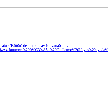
satup (Råttön) den mindre av Narganaöarna.
%A4cktrumpet%20fr%C3%A5n%20Guillermo%20Hayas%20hydda%