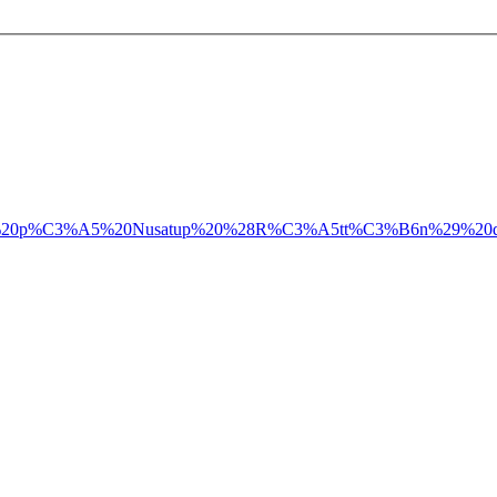
20p%C3%A5%20Nusatup%20%28R%C3%A5tt%C3%B6n%29%20den%20