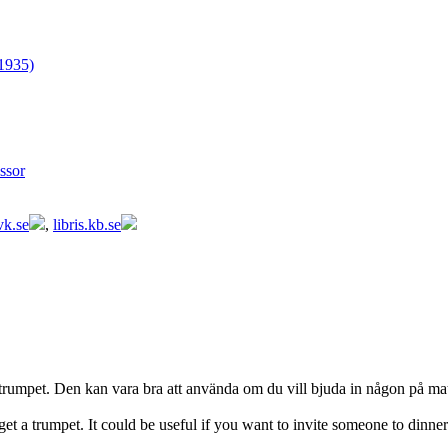
1935)
ssor
vk.se
,
libris.kb.se
n trumpet. Den kan vara bra att använda om du vill bjuda in någon på m
u get a trumpet. It could be useful if you want to invite someone to dinn