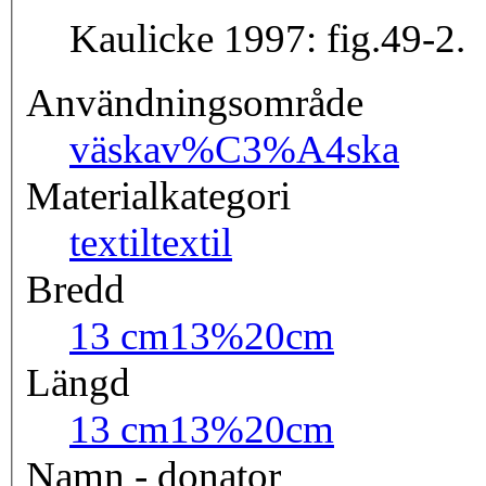
Kaulicke 1997: fig.49-2.
Användningsområde
väska
v%C3%A4ska
Materialkategori
textil
textil
Bredd
13 cm
13%20cm
Längd
13 cm
13%20cm
Namn - donator