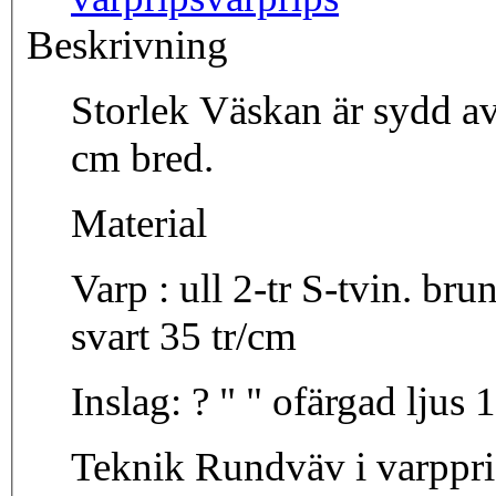
Beskrivning
Storlek Väskan är sydd av en väv som är 26 cm lång och 13
cm bred.
Material
Varp : ull 2-tr S-tvin. brun, lj. gul, gul, m. gul, m. röd, vit,
svart 35 tr/cm
Insla
Teknik Rundväv i varppris med bårder och färg ränder.