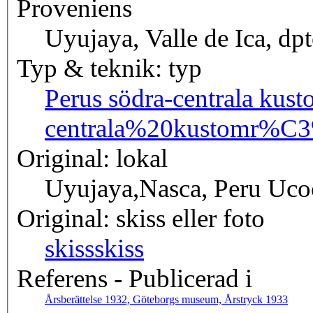
Proveniens
Uyujaya, Valle de Ica, dpt
Typ & teknik: typ
Perus södra-centrala kus
centrala%20kustomr%C
Original: lokal
Uyujaya,Nasca, Peru Ucoc
Original: skiss eller foto
skiss
skiss
Referens - Publicerad i
Årsberättelse 1932, Göteborgs museum, Årstryck 1933