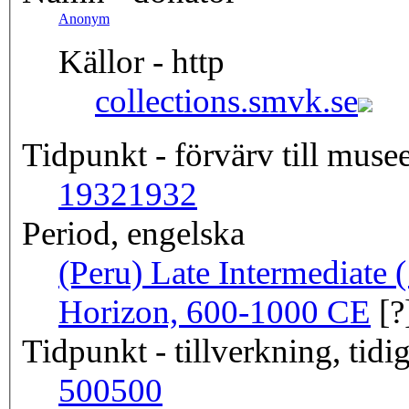
Anonym
Källor - http
collections.smvk.se
Tidpunkt - förvärv till musee
1932
1932
Period, engelska
(Peru) Late Intermediate
Horizon, 600-1000 CE
[?
Tidpunkt - tillverkning, tidig
500
500