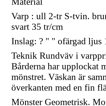
Material
Varp : ull 2-tr S-tvin. brun
svart 35 tr/cm
Inslag: ? " " ofärgad ljus
Teknik Rundväv i varppri
Bårderna har upplockat mö
mönstret. Väskan är samm
överkanten med en fin flä
Mönster Geometrisk. Motiv