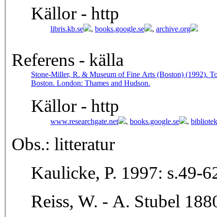
Källor - http
libris.kb.se
,
books.google.se
,
archive.org
Referens - källa
Stone-Miller, R. & Museum of Fine Arts (Boston) (1992). To 
Boston. London: Thames and Hudson.
Källor - http
www.researchgate.net
,
books.google.se
,
bibliote
Obs.: litteratur
Kaulicke, P. 1997: s.49-6
Reiss, W. - A. Stubel 188