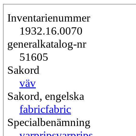
Inventarienummer
1932.16.0070
generalkatalog-nr
51605
Sakord
väv
Sakord, engelska
fabric
fabric
Specialbenämning
varprips
varprips