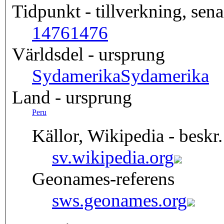
Tidpunkt - tillverkning, sena
1476
1476
Världsdel - ursprung
Sydamerika
Sydamerika
Land - ursprung
Peru
Källor, Wikipedia - beskr.
sv.wikipedia.org
Geonames-referens
sws.geonames.org