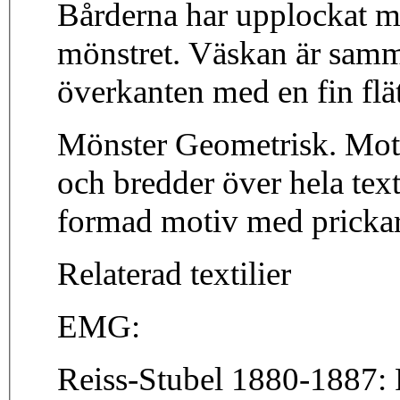
Bårderna har upplockat mö
mönstret. Väskan är samm
överkanten med en fin flät
Mönster Geometrisk. Motivet består av ränder i olika färg
och bredder över hela text
formad motiv med prickar
Relaterad textilier
EMG:
Reiss-Stubel 1880-1887: 