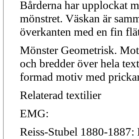
Bårderna har upplockat mö
mönstret. Väskan är samm
överkanten med en fin flät
Mönster Geometrisk. Motivet består av ränder i olika färg
och bredder över hela text
formad motiv med prickar
Relaterad textilier
EMG:
Reiss-Stubel 1880-1887: 