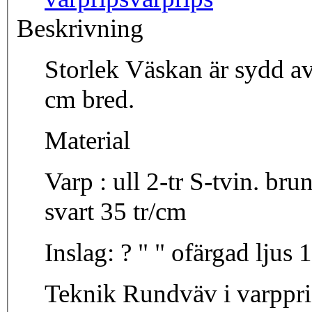
Beskrivning
Storlek Väskan är sydd av en väv som är 26 cm lång och 13
cm bred.
Material
Varp : ull 2-tr S-tvin. brun, lj. gul, gul, m. gul, m. röd, vit,
svart 35 tr/cm
Insla
Teknik Rundväv i varppris med bårder och färg ränder.