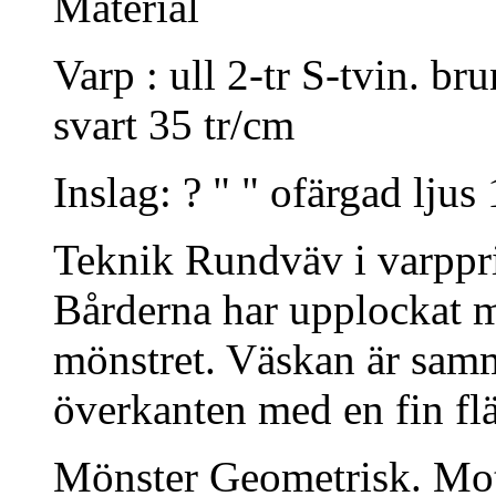
Material
Varp : ull 2-tr S-tvin. brun
svart 35 tr/cm
Inslag: ? " " ofärgad ljus
Teknik Rundväv i varppri
Bårderna har upplockat mö
mönstret. Väskan är samm
överkanten med en fin flä
Mönster Geometrisk. Motiv