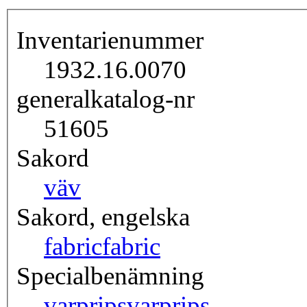
Inventarienummer
1932.16.0070
generalkatalog-nr
51605
Sakord
väv
Sakord, engelska
fabric
fabric
Specialbenämning
varprips
varprips