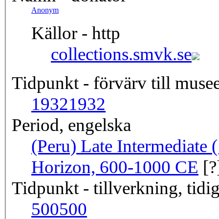
Anonym
Källor - http
collections.smvk.se
Tidpunkt - förvärv till musee
1932
1932
Period, engelska
(Peru) Late Intermediate
Horizon, 600-1000 CE
[?
Tidpunkt - tillverkning, tidig
500
500