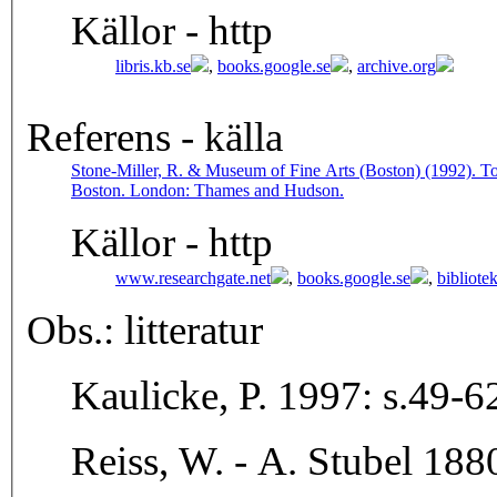
Källor - http
libris.kb.se
,
books.google.se
,
archive.org
Referens - källa
Stone-Miller, R. & Museum of Fine Arts (Boston) (1992). To 
Boston. London: Thames and Hudson.
Källor - http
www.researchgate.net
,
books.google.se
,
bibliote
Obs.: litteratur
Kaulicke, P. 1997: s.49-6
Reiss, W. - A. Stubel 188