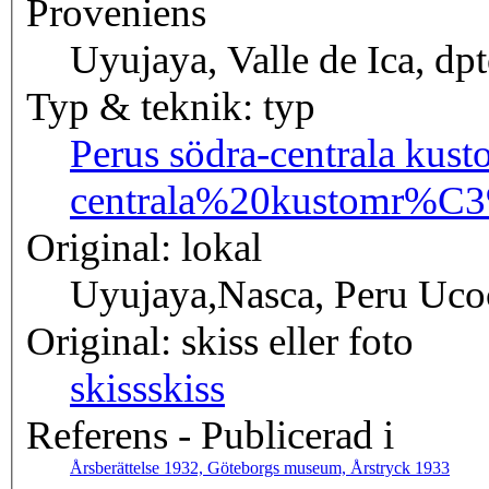
Proveniens
Uyujaya, Valle de Ica, dpt
Typ & teknik: typ
Perus södra-centrala kus
centrala%20kustomr%C
Original: lokal
Uyujaya,Nasca, Peru Ucoc
Original: skiss eller foto
skiss
skiss
Referens - Publicerad i
Årsberättelse 1932, Göteborgs museum, Årstryck 1933