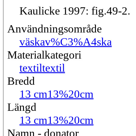
Kaulicke 1997: fig.49-2.
Användningsområde
väska
v%C3%A4ska
Materialkategori
textil
textil
Bredd
13 cm
13%20cm
Längd
13 cm
13%20cm
Namn - donator