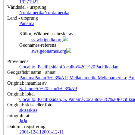
1927
1927
Världsdel - ursprung
Nordamerika
Nordamerika
Land - ursprung
Panama
Källor, Wikipedia - beskr. av
sv.wikipedia.org
Geonames-referens
sws.geonames.org
Proveniens
Cocalito, Pacifiksidan
Cocalito%2C%20Pacifiksidan
Geografiskt namn - annat
Panamá
Panam%C3%A1
;
Mellanamerika
Mellanamerika
;
Am
Original: insamlat av
S. Linné
S.%20Linn%C3%A9
Original: lokal
Cocalito, Pacifiksidan, S. Panamá
Cocalito%2C%20Pacifi
Original: skiss eller foto
skiss
skiss
fotograferat
Ja
Ja
Datum - registrering
2001-12-11
2001-12-11