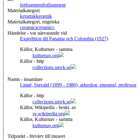
fotfragment
fotfragment
Materialkategori
keramik
keramik
Materialkategori, engelska
ceramics
ceramics
Händelse - var närvarande vid
Expedition till Panama och Colombia (1927)
Källor, Kulturnav - samma
kulturnav.org
Källor - http
collections.smvk.se
Namn - insamlare
Linné, Sigvald (1899 - 1986), arkeolog, etnograf, professor
Källor - http
collections.smvk.se
Källor, Wikipedia - beskr. av
sv.wikipedia.org
Källor, Kulturnav - samma
kulturnav.org
Tidpunkt - förvärv till museet