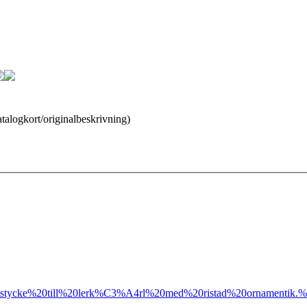
atalogkort/originalbeskrivning)
stycke%20till%20lerk%C3%A4rl%20med%20ristad%20ornamentik.%2