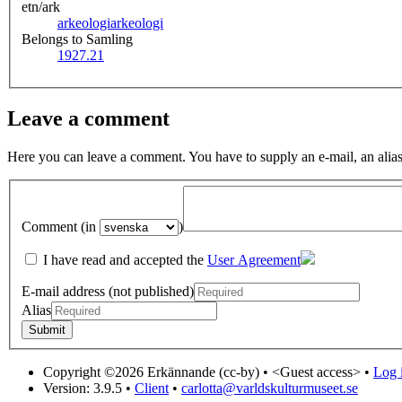
etn/ark
arkeologi
arkeologi
Belongs to Samling
1927.21
Leave a comment
Here you can leave a comment. You have to supply an e-mail, an alias
Comment (in
)
I have read and accepted the
User Agreement
E-mail address (not published)
Alias
Copyright ©2026 Erkännande (cc-by) •
<Guest access>
•
Log i
Version: 3.9.5
•
Client
•
carlotta@varldskulturmuseet.se