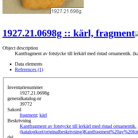
1927.21.0698g :: kärl, fragment
Object description
Kantfragment av fotstycke till lerkärl med ristad ornamentik. (k
Data elements
References (1)
Inventarienummer
1927.21.0698g
generalkatalog-nr
39772
Sakord
fragment
;
kärl
Beskrivning
Kantfragment av fotstycke till lerkärl med ristad ornamentik.
(katalogkort/originalbeskrivning)
Kantfragment%20av%20fot
del