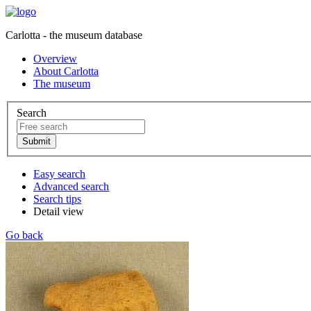
Carlotta - the museum database
Overview
About Carlotta
The museum
Search
Easy search
Advanced search
Search tips
Detail view
Go back