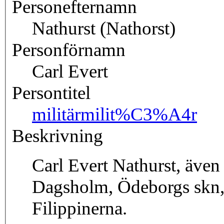
Personefternamn
Nathurst (Nathorst)
Personförnamn
Carl Evert
Persontitel
militär
milit%C3%A4r
Beskrivning
Carl Evert Nathurst, även
Dagsholm, Ödeborgs skn, 
Filippinerna.