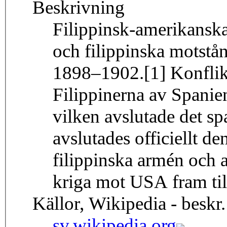
Beskrivning
Filippinsk-amerikanska
och filippinska motstån
1898–1902.[1] Konflikt
Filippinerna av Spanien
vilken avslutade det s
avslutades officiellt d
filippinska armén och 
kriga mot USA fram til
Källor, Wikipedia - beskr.
sv.wikipedia.org