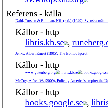
Referens - källa
Dahl, Torsten & Bohman, Nils (red.) (1949). Svenska män o
Källor - http
libris.kb.se
,
runeberg.
Jenks, Albert Ernest (1905). The Bontoc Igorot
Källor - http
www.gutenberg.org
,
libris.kb.se
,
books.google.s
McCoy, Alfred W. (2009). Policing America's empire: the Unite
Källor - http
books.google.se
,
libri