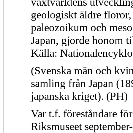
växtvärldens utveckling 
geologiskt äldre floror, 
paleozoikum och mesozo
Japan, gjorde honom till
Källa: Nationalencykl
(Svenska män och kvinn
samling från Japan (189
japanska kriget). (PH)
Var t.f. föreståndare f
Riksmuseet september-