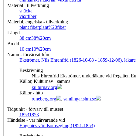
Material - tillverkning
snäcka
växtfiber
Material, engelska - tillverkning
plant fiber
plant%20fiber
Längd
38 cm
38%20cm
Bredd
10 cm
10%20cm
Namn - förvärvat från
Ekströmer, Nils Ehrenfrid (1826-10-08 - 1859-12-06), läkare
Beskrivning
Nils Ehrenfrid Ekströmer, underläkare vid fregatten E
Källor, Kulturnav - samma
kulturnav.org
Källor - http
runeberg.org
,
samlingar.shm.se
Tidpunkt - förvärv till museet
1853
1853
Händelse - var närvarande vid
Eugenies världsomsegling (1851-1853)
Beskrivning