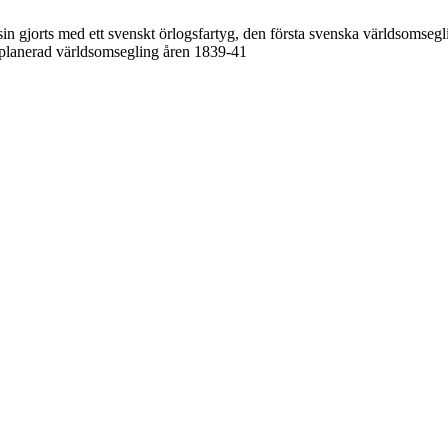
n gjorts med ett svenskt örlogsfartyg, den första svenska världsomseg
oplanerad världsomsegling åren 1839-41