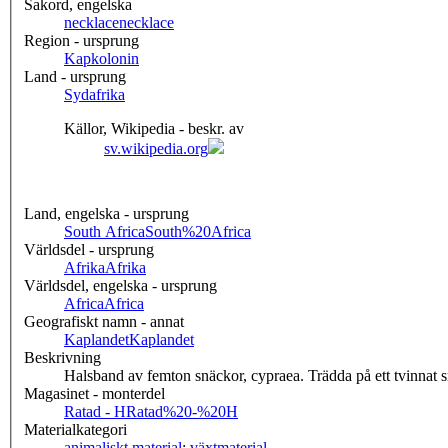
Sakord, engelska
necklace
necklace
Region - ursprung
Kapkolonin
Land - ursprung
Sydafrika
Källor, Wikipedia - beskr. av
sv.wikipedia.org
Land, engelska - ursprung
South Africa
South%20Africa
Världsdel - ursprung
Afrika
Afrika
Världsdel, engelska - ursprung
Africa
Africa
Geografiskt namn - annat
Kaplandet
Kaplandet
Beskrivning
Halsband av femton snäckor, cypraea. Trädda på ett tvinnat s
Magasinet - monterdel
Ratad - H
Ratad%20-%20H
Materialkategori
animaliskt material
;
växtmaterial