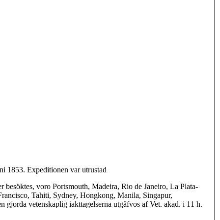
ni 1853. Expeditionen var utrustad
er besöktes, voro Portsmouth, Madeira, Rio de Janeiro, La Plata-
Francisco, Tahiti, Sydney, Hongkong, Manila, Singapur,
jorda vetenskaplig iakttagelserna utgåfvos af Vet. akad. i 11 h.