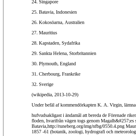
24. Singapore
25. Batavia, Indonesien
26. Kokosöarna, Australien
27. Mauritius
28. Kapstaden, Sydafrika
29. Sankta Helena, Storbritannien
30. Plymouth, England
31. Cherbourg, Frankrike
32. Sverige
(wikipedia, 2013-10-29)
Under befäl af kommendörkapten K. A. Virgin, lämnade 
hufvudsakligast i ändamål att bereda de Förenade rike
floden, hvarifrån vägen togs genom Magalh&#257;es su
Batavia,http://runeberg.org/img/nfbg/0550.4.png Mauri
1857 -61 (botanik, zoologi, hydrografi och meteorolog