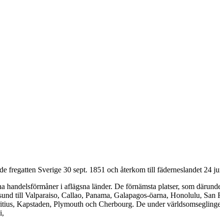
fregatten Sverige 30 sept. 1851 och återkom till fäderneslandet 24 ju
na handelsförmåner i aflägsna länder. De förnämsta platser, som därund
nd till Valparaiso, Callao, Panama, Galapagos-öarna, Honolulu, San 
tius, Kapstaden, Plymouth och Cherbourg. De under världsomseglingen g
i,