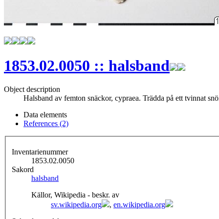
1853.02.0050 :: halsband
Object description
Halsband av femton snäckor, cypraea. Trädda på ett tvinnat snör
Data elements
References (2)
Inventarienummer
1853.02.0050
Sakord
halsband
Källor, Wikipedia - beskr. av
sv.wikipedia.org
,
en.wikipedia.org