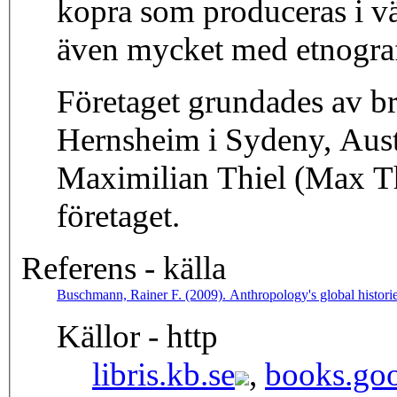
kopra som produceras i vä
även mycket med etnograf
Företaget grundades av b
Hernsheim i Sydeny, Aust
Maximilian Thiel (Max Th
företaget.
Referens - källa
Buschmann, Rainer F. (2009). Anthropology's global histor
Källor - http
libris.kb.se
,
books.goo