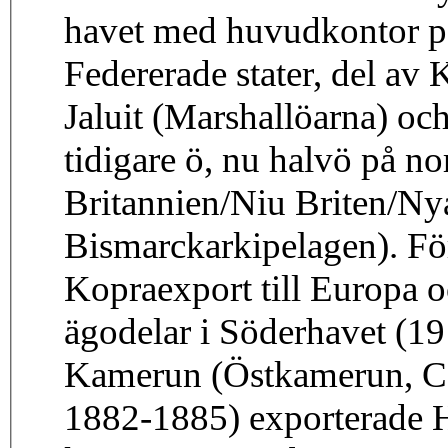
havet med huvudkontor på
Federerade stater, del av 
Jaluit (Marshallöarna) oc
tidigare ö, nu halvö på n
Britannien/Niu Briten/Ny
Bismarckarkipelagen). Före
Kopraexport till Europa oc
ägodelar i Söderhavet (19
Kamerun (Östkamerun, Cent
1882-1885) exporterade 