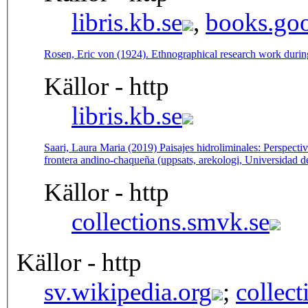
libris.kb.se
,
books.goo
Rosen, Eric von (1924). Ethnographical research work duri
Källor - http
libris.kb.se
Saari, Laura Maria (2019) Paisajes hidroliminales: Perspecti
frontera andino-chaqueña (uppsats, arekologi, Universidad d
Källor - http
collections.smvk.se
Källor - http
sv.wikipedia.org
;
collec