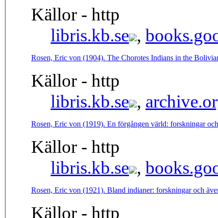
Källor - http
libris.kb.se
,
books.goo
Rosen, Eric von (1904). The Chorotes Indians in the Bolivian
Källor - http
libris.kb.se
,
archive.o
Rosen, Eric von (1919). En förgången värld: forskningar oc
Källor - http
libris.kb.se
,
books.goo
Rosen, Eric von (1921). Bland indianer: forskningar och äv
Källor - http