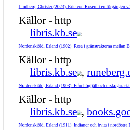
Lindberg, Christer (2023). Eric von Rosen: i en förgången v
Källor - http
libris.kb.se
Nordenskiöld, Erland (1902). Resa i gränstrakterna mellan 
Källor - http
libris.kb.se
,
runeberg.
Nordenskiöld, Erland (1903). Från högfjäll och urskogar: 
Källor - http
libris.kb.se
,
books.goo
Nordenskiöld, Erland (1911). Indianer och hvita i nordöstra