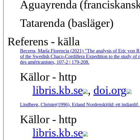
Aguayrenda (franciskansk
Tatarenda (basläger)
Referens - källa
Becerra, María Florencia (2021) "The analysis of Eric von R
of the Swedish Chaco-Cordillera Expedition to the study of m
des américanistes, 107-2 | 179-208.
Källor - http
libris.kb.se
,
doi.org
Lindberg, Christer(1996). Erland Nordenskiöld: ett indianlif
Källor - http
libris.kb.se