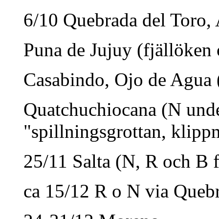
6/10 Quebrada del Toro,
Puna de Jujuy (fjällöken 
Casabindo, Ojo de Agua 
Quatchuchiocana (N unde
"spillningsgrottan, klipp
25/11 Salta (N, R och B f
ca 15/12 R o N via Que