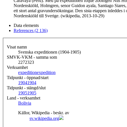
Caravaya (Peru). Med på expeditionen följde zoologen Nils Hol
Nordenskiöld, Holmgren, senor Guidon ayala, Santiago Siares,
ett stort antal gravundersökningar. Den sista etappen inleddes
Nordenskiöld till Sverige. (wikipedia, 2013-10-29)
Data elements
References (2 136)
Visat namn
Svenska expeditionen (1904-1905)
SMVK-VKM - samma som
2272323
Verksamhet
expedition
expedition
Tidpunkt - öppnad/start
1904
1904
Tidpunkt - stängd/slut
1905
1905
Land - verksamhet
Bolivia
Källor, Wikipedia - beskr. av
sv.wikipedia.org