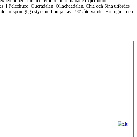
xpeditionen. I mitten av februari omfattade expeditionen
. I Pelechuco, Queradalen, Ollacheadalen, Chia och Sina utfördes
n den ursprungliga styrkan. I början av 1905 återvänder Holmgren och