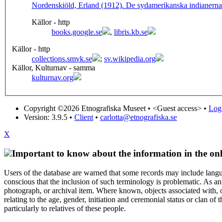
Nordenskiöld, Erland (1912). De sydamerikanska indianernas
Källor - http
books.google.se
,
libris.kb.se
Källor - http
collections.smvk.se
;
sv.wikipedia.org
Källor, Kulturnav - samma
kulturnav.org
Copyright ©2026 Etnografiska Museet •
<Guest access>
•
Log 
Version: 3.9.5
•
Client
•
carlotta@etnografiska.se
X
Important to know about the information in the onl
Users of the database are warned that some records may include langu
conscious that the inclusion of such terminology is problematic. As an 
photograph, or archival item. Where known, objects associated with, or
relating to the age, gender, initiation and ceremonial status or clan
particularly to relatives of these people.