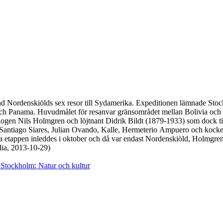
d Nordenskiölds sex resor till Sydamerika. Expeditionen lämnade Stock
och Panama. Huvudmålet för resanvar gränsområdet mellan Bolivia och 
ogen Nils Holmgren och löjtnant Didrik Bildt (1879-1933) som dock tid
Santiago Siares, Julian Ovando, Kalle, Hermeterio Ampuero och kocke
sta etappen inleddes i oktober och då var endast Nordenskiöld, Holmgren
dia, 2013-10-29)
. Stockholm: Natur och kultur