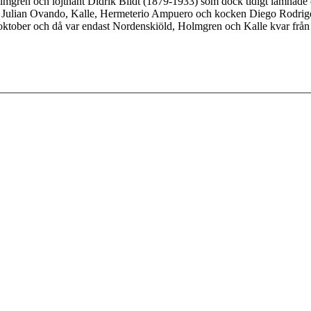
mgren och löjtnant Didrik Bildt (1879-1933) som dock tidigt lämnade e
 Julian Ovando, Kalle, Hermeterio Ampuero och kocken Diego Rodriges
 i oktober och då var endast Nordenskiöld, Holmgren och Kalle kvar frå