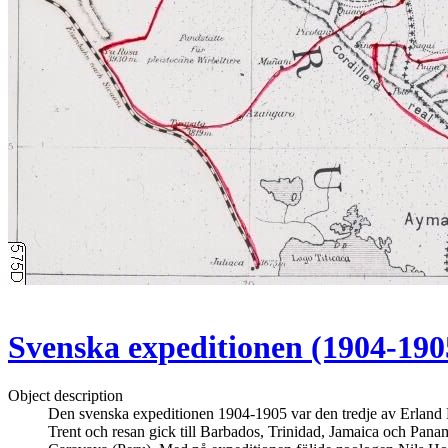
Svenska expeditionen (1904-1905
Object description
Den svenska expeditionen 1904-1905 var den tredje av Erland 
Trent och resan gick till Barbados, Trinidad, Jamaica och Pan