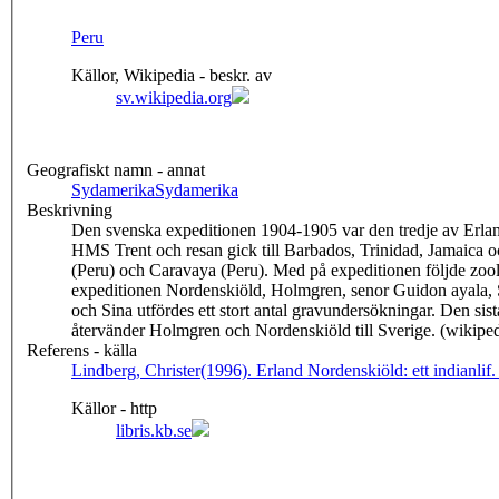
Peru
Källor, Wikipedia - beskr. av
sv.wikipedia.org
Geografiskt namn - annat
Sydamerika
Sydamerika
Beskrivning
Den svenska expeditionen 1904-1905 var den tredje av Erlan
HMS Trent och resan gick till Barbados, Trinidad, Jamaica 
(Peru) och Caravaya (Peru). Med på expeditionen följde zool
expeditionen Nordenskiöld, Holmgren, senor Guidon ayala, 
och Sina utfördes ett stort antal gravundersökningar. Den si
återvänder Holmgren och Nordenskiöld till Sverige. (wikipe
Referens - källa
Lindberg, Christer(1996). Erland Nordenskiöld: ett indianlif
Källor - http
libris.kb.se