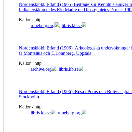
Nordenskiöld, Erland (1905) Beiträge zur Kenntnis einiger 
Indianerstämme des Rio Madre de Dios-gebietes, Ymer; 1905
Källor - http
runeberg.org
,
libris.kb.se
Nordenskiöld, Erland (1906). Arkeologiska undersökningar i 
O.Montelius och E.Lönnberg. Uppsala:
Källor - http
archive.org
,
libris.kb.se
Nordenskiöld, Erland (1906). Resa i Perus och Bolivias grän
Stockholm
Källor - http
libris.kb.se
,
runeberg.org