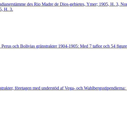
Indianerstämme des Rio Madre de Dios-gebietes, Ymer; 1905, H. 3, Nord
, H. 3.
Perus och Bolivias gränstrakter 1904-1905: Med 7 taflor och 54 figurer
strakter, företagen med understöd af Vega- och Wahlbergsstipendierna: 