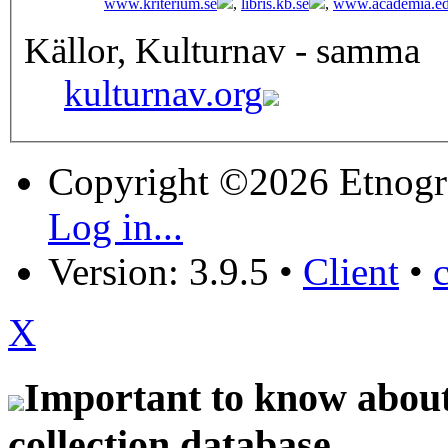
www.kriterium.se
,
libris.kb.se
,
www.academia.e
Källor, Kulturnav - samma
kulturnav.org
Copyright ©2026 Etnogr
Log in...
Version: 3.9.5
•
Client
•
X
Important to know about 
collection database