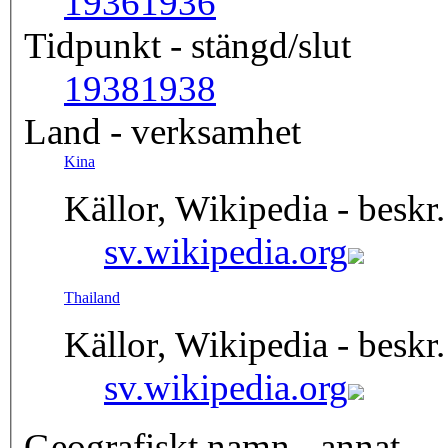
1936
1936
Tidpunkt - stängd/slut
1938
1938
Land - verksamhet
Kina
Källor, Wikipedia - beskr.
sv.wikipedia.org
Thailand
Källor, Wikipedia - beskr.
sv.wikipedia.org
Geografiskt namn - annat