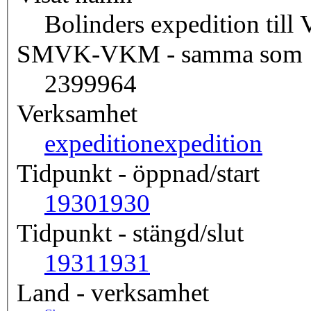
Bolinders expedition till
SMVK-VKM - samma som
2399964
Verksamhet
expedition
expedition
Tidpunkt - öppnad/start
1930
1930
Tidpunkt - stängd/slut
1931
1931
Land - verksamhet