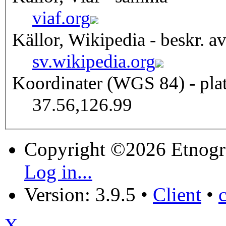
viaf.org
Källor, Wikipedia - beskr. a
sv.wikipedia.org
Koordinater (WGS 84) - pla
37.56,126.99
Copyright ©2026 Etnogr
Log in...
Version: 3.9.5
•
Client
•
X