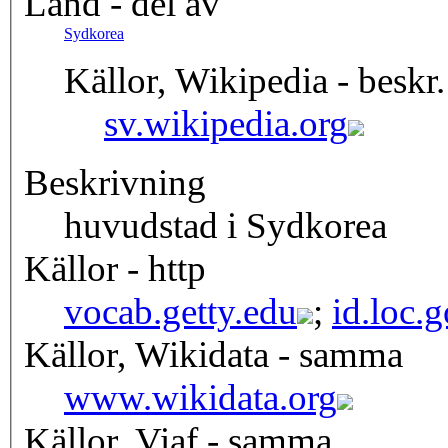
Land - del av
Sydkorea
Källor, Wikipedia - beskr.
sv.wikipedia.org
Beskrivning
huvudstad i Sydkorea
Källor - http
vocab.getty.edu
;
id.loc.
Källor, Wikidata - samma
www.wikidata.org
Källor, Viaf - samma