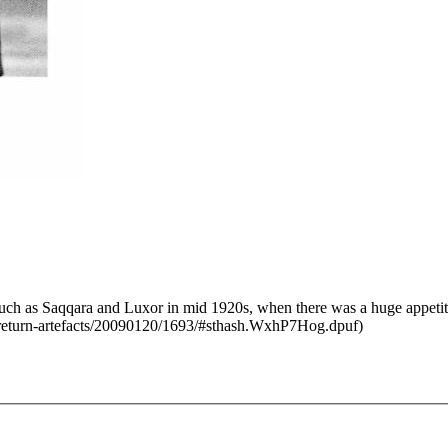
such as Saqqara and Luxor in mid 1920s, when there was a huge appetite 
-return-artefacts/20090120/1693/#sthash.WxhP7Hog.dpuf)