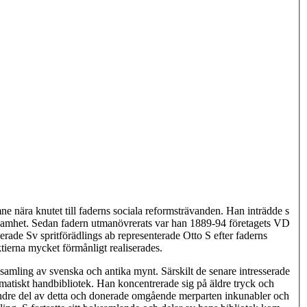
e nära knutet till faderns sociala reformsträvanden. Han inträdde s
erksamhet. Sedan fadern utmanövrerats var han 1889-94 företagets VD
rade Sv spritförädlings ab representerade Otto S efter faderns
tierna mycket förmånligt realiserades.
e samling av svenska och antika mynt. Särskilt de senare intresserade
matiskt handbibliotek. Han koncentrerade sig på äldre tryck och
indre del av detta och donerade omgående merparten inkunabler och