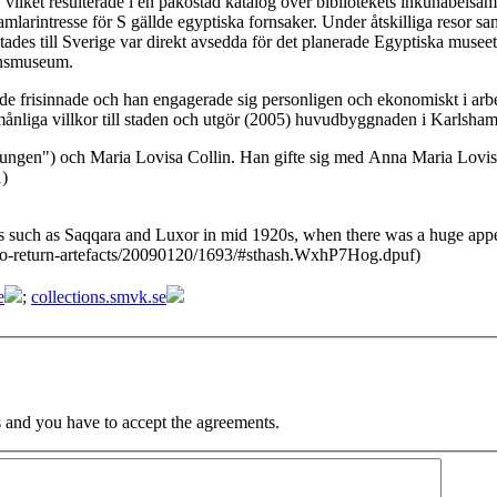
vilket resulterade i en påkostad katalog över bibliotekets inkunabelsaml
amlarintresse för S gällde egyptiska fornsaker. Under åtskilliga resor
ades till Sverige var direkt avsedda för det planerade Egyptiska museet
änsmuseum.
 frisinnade och han engagerade sig personligen och ekonomiskt i arbet
rmånliga villkor till staden och utgör (2005) huvudbyggnaden i Karlsh
kungen") och Maria Lovisa Collin. Han gifte sig med Anna Maria Lovis
1)
s such as Saqqara and Luxor in mid 1920s, when there was a huge appeti
-to-return-artefacts/20090120/1693/#sthash.WxhP7Hog.dpuf)
e
;
collections.smvk.se
 and you have to accept the agreements.