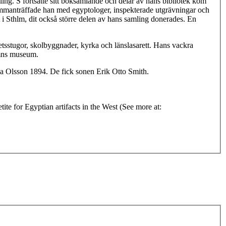
ing. S fortsatte sitt boksamlande och delar av hans bibliotek kom
 sammanträffade han med egyptologer, inspekterade utgrävningar och
 i Sthlm, dit också större delen av hans samling donerades. En
sstugor, skolbyggnader, kyrka och länslasarett. Hans vackra
amns museum.
a Olsson 1894. De fick sonen Erik Otto Smith.
te for Egyptian artifacts in the West (See more at: