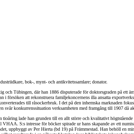
dustriidkare, bok-, mynt- och antikvitetssamlare; donator.
ig och Tübingen, där han 1886 disputerade för doktorsgraden på ett ämn
edan i försöken att rekonstruera familjekoncernens illa ansatta exportv
onverterades till råsockerbruk. I det på den inhemska marknaden fokuse
s en svår konkurrenssituation verksamheten med framgång till 1907 då ak
tioåring lade han grunden till en allt större och kvalitativt högtståend
l VHAA. S:s intresse för böcker spirade ur hans skapande av ett numis
landet, uppbyggt av Per Hierta (bd 19) på Främmestad. Han behöll en m