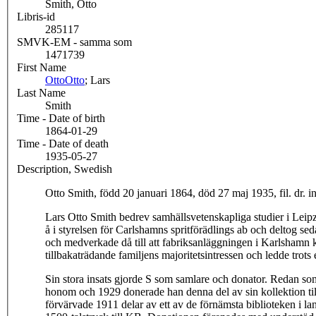
Smith, Otto
Libris-id
285117
SMVK-EM - samma som
1471739
First Name
Otto
Otto
; Lars
Last Name
Smith
Time - Date of birth
1864-01-29
Time - Date of death
1935-05-27
Description, Swedish
Otto Smith, född 20 januari 1864, död 27 maj 1935, fil. dr. in
Lars Otto Smith bedrev samhällsvetenskapliga studier i Leipz
å i styrelsen för Carlshamns spritförädlings ab och deltog s
och medverkade då till att fabriksanläggningen i Karlshamn k
tillbakaträdande familjens majoritetsintressen och ledde trot
Sin stora insats gjorde S som samlare och donator. Redan som 
honom och 1929 donerade han denna del av sin kollektion til
förvärvade 1911 delar av ett av de förnämsta biblioteken i 