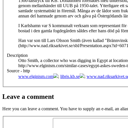
1500-talstryck till KB. Donationen förenades med understöd, 
genom mellanhänder till UUB på 1950-talet. Ytterligare ett s
samlade systematiskt in föremål. Många av de lådor som frakt
annan del hamnade genom arv och gåva på Östergötlands l
I Karlshamn var S kommunalt verksam som representant för de
bostad i den gamla fogdegården såldes efter hans död på fö
Han var son till Lars Olsson Smith (även kallad "Brännvins
(http://www.nad.riksarkivet.se/sbl/Presentation.aspx?id=607
Description
Otto Smith, a collector who was digging in Egypt at location
http://www.elginism.com/similar-cases/egypt-askes-sweden
Source - http
www.elginism.com
;
libris.kb.se
;
www.nad.riksarkivet.s
Leave a comment
Here you can leave a comment. You have to supply an e-mail, an alias