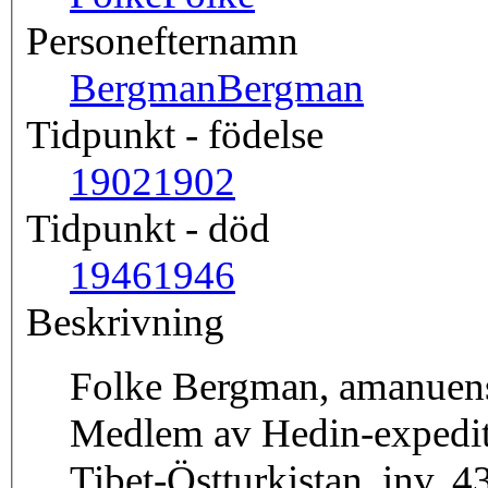
Personefternamn
Bergman
Bergman
Tidpunkt - födelse
1902
1902
Tidpunkt - död
1946
1946
Beskrivning
Folke Bergman, amanuens 
Medlem av Hedin-expedit
Tibet-Östturkistan, inv. 4