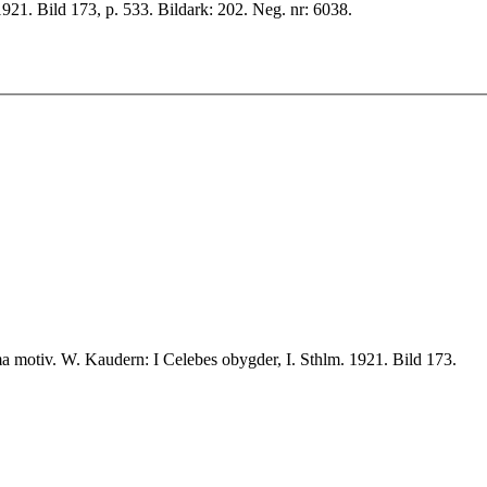
921. Bild 173, p. 533. Bildark: 202. Neg. nr: 6038.
Ngilalaki i bakgrunden. Jfr. bildark 202 = förstoring av samma motiv. W. Kaudern: I Celebes obygder, I. Sthlm. 1921. Bild 173.