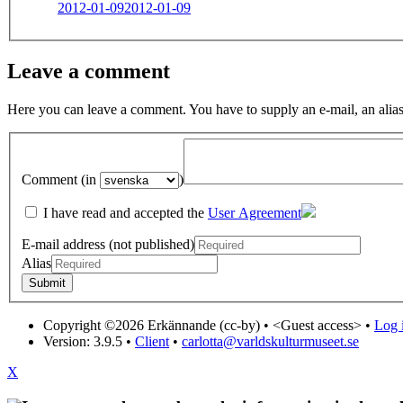
2012-01-09
2012-01-09
Leave a comment
Here you can leave a comment. You have to supply an e-mail, an alias
Comment (in
)
I have read and accepted the
User Agreement
E-mail address (not published)
Alias
Copyright ©2026 Erkännande (cc-by) •
<Guest access>
•
Log i
Version: 3.9.5
•
Client
•
carlotta@varldskulturmuseet.se
X