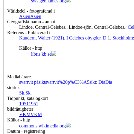
sws.geonames.org
Världsdel - fotograferad i
Asien
Asien
Geografiskt namn - annat
Lindoe, Central-Celebes.; Lindoe-sjön, Central-Celebes.;
Ce
Referens - Publicerad i
Kaudern, Walter (1921). I Celebes obygder. D.1. Stockholm
Källor - http
libris.kb.se
Mediabärare
svartvit påsikt
svartvit%20p%C3%A5sikt
;
Dia
Dia
storlek
Sk.
Sk.
Tidpunkt, katalogkort
1951
1951
bildrättigheter
VKM
VKM
Källor - http
commons.wikimedia.org
Datum - registrering