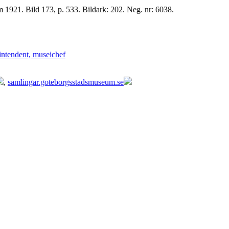
Ngilalaki, s. 3300 m. W. Kaudern: I Celebes obygder I. Sthlm 1921. Bild 173, p. 533. Bildark: 202. Neg. nr: 6038.
intendent, museichef
,
samlingar.goteborgsstadsmuseum.se