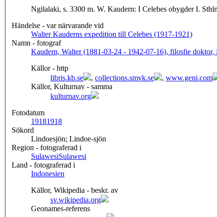
Händelse - var närvarande vid
Walter Kauderns expedition till Celebes (1917-1921)
Namn - fotograf
Kaudern, Walter (1881-03-24 - 1942-07-16), filosfie doktor, 
Källor - http
libris.kb.se
,
collections.smvk.se
,
www.geni.com
Källor, Kulturnav - samma
kulturnav.org
Fotodatum
1918
1918
Sökord
Lindoesjön; Lindoe-sjön
Region - fotograferad i
Sulawesi
Sulawesi
Land - fotograferad i
Indonesien
Källor, Wikipedia - beskr. av
sv.wikipedia.org
Geonames-referens