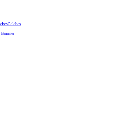
lebes
Celebes
: Bonnier