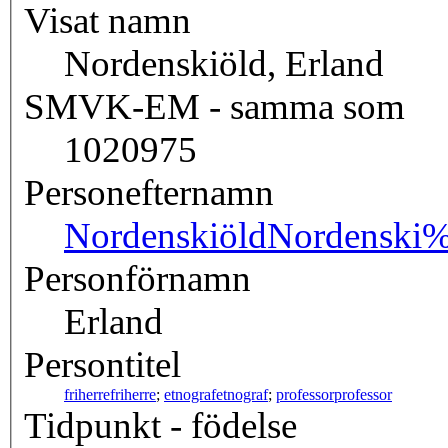
Visat namn
Nordenskiöld, Erland
SMVK-EM - samma som
1020975
Personefternamn
Nordenskiöld
Nordenski
Personförnamn
Erland
Persontitel
friherre
friherre
;
etnograf
etnograf
;
professor
professor
Tidpunkt - födelse