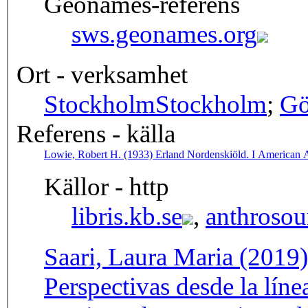
Geonames-referens
sws.geonames.org
Ort - verksamhet
Stockholm
Stockholm
;
Gö
Referens - källa
Lowie, Robert H. (1933) Erland Nordenskiöld. I American An
Källor - http
libris.kb.se
,
anthrosou
Saari, Laura Maria (2019)
Perspectivas desde la líne