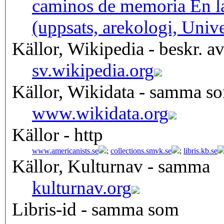
caminos de memoria En la
(uppsats, arekologi, Univ
Källor, Wikipedia - beskr. a
sv.wikipedia.org
Källor, Wikidata - samma s
www.wikidata.org
Källor - http
www.americanists.se
;
collections.smvk.se
;
libris.kb.se
Källor, Kulturnav - samma
kulturnav.org
Libris-id - samma som