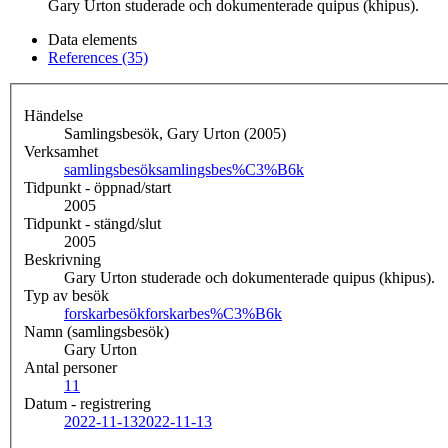
Gary Urton studerade och dokumenterade quipus (khipus).
Data elements
References (35)
Händelse
Samlingsbesök, Gary Urton (2005)
Verksamhet
samlingsbesök
samlingsbes%C3%B6k
Tidpunkt - öppnad/start
2005
Tidpunkt - stängd/slut
2005
Beskrivning
Gary Urton studerade och dokumenterade quipus (khipus).
Typ av besök
forskarbesök
forskarbes%C3%B6k
Namn (samlingsbesök)
Gary Urton
Antal personer
1
1
Datum - registrering
2022-11-13
2022-11-13