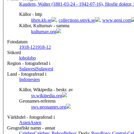
Kaudern, Walter (1881-03-24 - 1942-07-16), filosfie doktor, 
Källor - http
libris.kb.se
,
collections.smvk.se
,
www.geni.com
Källor, Kulturnav - samma
kulturnav.org
Fotodatum
1918-12
1918-12
Sökord
lobo
lobo
Region - fotograferad i
Sulawesi
Sulawesi
Land - fotograferad i
Indonesien
Källor, Wikipedia - beskr. av
sv.wikipedia.org
Geonames-referens
sws.geonames.org
Världsdel - fotograferad i
Asien
Asien
Geografiskt namn - annat
Celebes
Celebes
;
Behoa
Behoa
; Doda;
Poso
Poso
;
Central-Ce