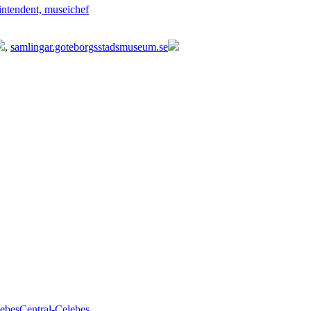
intendent, museichef
,
samlingar.goteborgsstadsmuseum.se
lebes
Central-Celebes