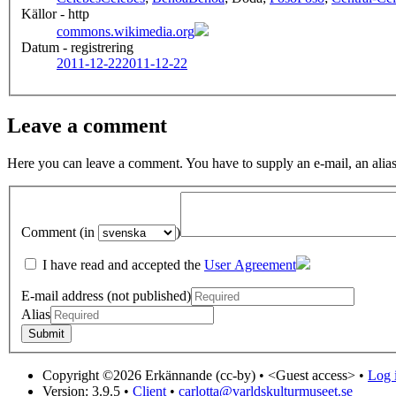
Källor - http
commons.wikimedia.org
Datum - registrering
2011-12-22
2011-12-22
Leave a comment
Here you can leave a comment. You have to supply an e-mail, an alias
Comment (in
)
I have read and accepted the
User Agreement
E-mail address (not published)
Alias
Copyright ©2026 Erkännande (cc-by) •
<Guest access>
•
Log i
Version: 3.9.5
•
Client
•
carlotta@varldskulturmuseet.se