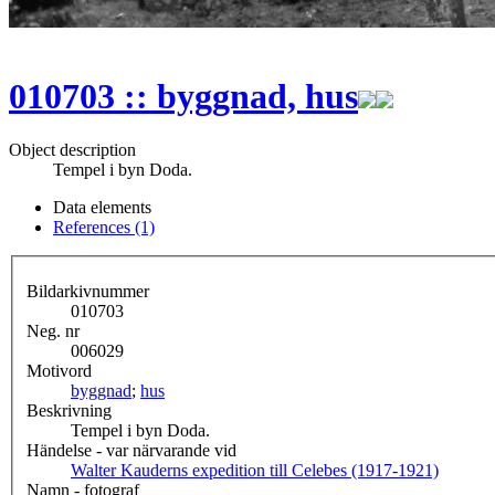
010703 :: byggnad, hus
Object description
Tempel i byn Doda.
Data elements
References (1)
Bildarkivnummer
010703
Neg. nr
006029
Motivord
byggnad
;
hus
Beskrivning
Tempel i byn Doda.
Händelse - var närvarande vid
Walter Kauderns expedition till Celebes (1917-1921)
Namn - fotograf