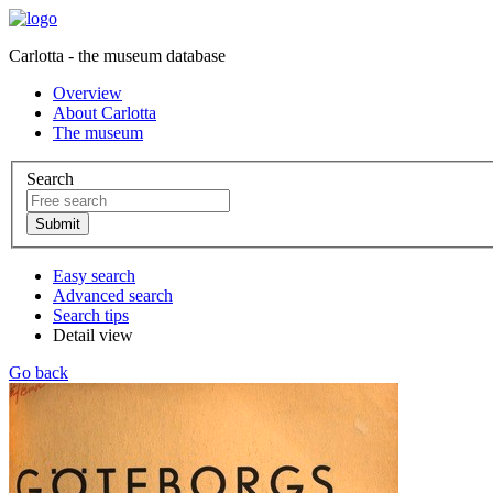
Carlotta - the museum database
Overview
About Carlotta
The museum
Search
Easy search
Advanced search
Search tips
Detail view
Go back