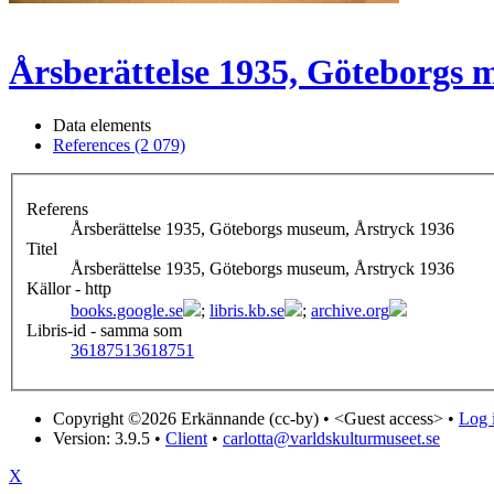
Årsberättelse 1935, Göteborgs 
Data elements
References (2 079)
Referens
Årsberättelse 1935, Göteborgs museum, Årstryck 1936
Titel
Årsberättelse 1935, Göteborgs museum, Årstryck 1936
Källor - http
books.google.se
;
libris.kb.se
;
archive.org
Libris-id - samma som
3618751
3618751
Copyright ©2026 Erkännande (cc-by) •
<Guest access>
•
Log i
Version: 3.9.5
•
Client
•
carlotta@varldskulturmuseet.se
X