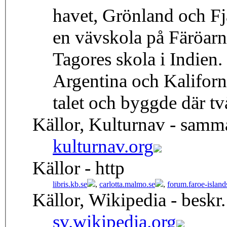
havet, Grönland och F
en vävskola på Färöarn
Tagores skola i Indien.
Argentina och Kaliforni
talet och byggde där t
Källor, Kulturnav - samm
kulturnav.org
Källor - http
libris.kb.se
,
carlotta.malmo.se
,
forum.faroe-island
Källor, Wikipedia - beskr.
sv.wikipedia.org