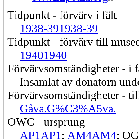
Tidpunkt - förvärv i fält
1938-39
1938-39
Tidpunkt - förvärv till musee
1940
1940
Förvärvsomständigheter - i f
Insamlat av donatorn unde
Förvärvsomständigheter - til
Gåva.
G%C3%A5va.
OWC - ursprung
AP1
AP1
;
AM4
AM4
; O