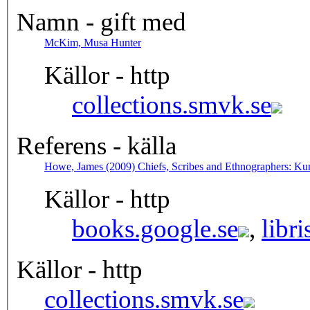
Namn - gift med
McKim, Musa Hunter
Källor - http
collections.smvk.se
Referens - källa
Howe, James (2009) Chiefs, Scribes and Ethnographers: Kuna
Källor - http
books.google.se
,
libri
Källor - http
collections.smvk.se