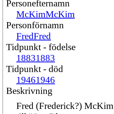
Personefternamn
McKim
McKim
Personförnamn
Fred
Fred
Tidpunkt - födelse
1883
1883
Tidpunkt - död
1946
1946
Beskrivning
Fred (Frederick?) McKim,