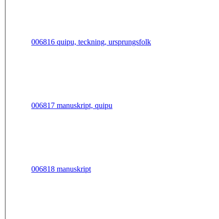
006816 quipu, teckning, ursprungsfolk
006817 manuskript, quipu
006818 manuskript