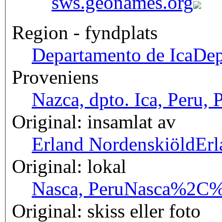
sws.geonames.org
Region - fyndplats
Departamento de Ica
Dep
Proveniens
Nazca, dpto. Ica, Peru, 
Original: insamlat av
Erland Nordenskiöld
Er
Original: lokal
Nasca, Peru
Nasca%2C%
Original: skiss eller foto