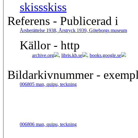
skiss
skiss
Referens - Publicerad i
Årsberättelse 1938, Årstryck 1939, Göteborgs museum
Källor - http
archive.org
,
libris.kb.se
,
books.google.se
Bildarkivnummer - exempli
006805 man, quipu, teckning
006806 man, quipu, teckning