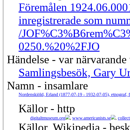
Föremålen 1924.06.0001
inregistrerade som num
/JO
F%C3%B6rem%C3%A5
0250.%20%2FJO
Händelse - var närvarande
Samlingsbesök, Gary Ur
Namn - insamlare
Nordenskiöld, Erland (1877-07-19 - 1932-07-05), etnograf, fr
Källor - http
digitaltmuseum.org
,
www.americanists.se
,
collec
Källor, Wikipedia - besk