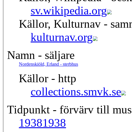
sv.wikipedia.org
Källor, Kulturnav - sa
kulturnav.org
Namn - säljare
Nordenskiöld, Erland - sterbhus
Källor - http
collections.smvk.se
Tidpunkt - förvärv till mus
1938
1938