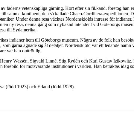
v faderns vetenskapliga gärning. Kort efter sin fil.kand. företog han e
 till samma kontinent, den så kallade Chaco-Cordillera-expeditionen.
taniker. Under denna resa väcktes Nordenskiölds intresse för indianer
 en ny resa, denna gång som nybakad intendent vid Göteborgs museum 
resa till Sydamerika.
as indianer hem till Göteborgs museum. Några av de folk han besökte är 
som gärna ägnade sig åt detaljer. Nordenskiöld var ett ledande namn vi
re var han outtröttlig.
, Henry Wassén, Sigvald Linné, Stig Rydén och Karl Gustav Izikowitz.
förebild för motsvarande institutioner i världen. Han betraktas idag 
 Eva (född 1923) och Erland (född 1928).