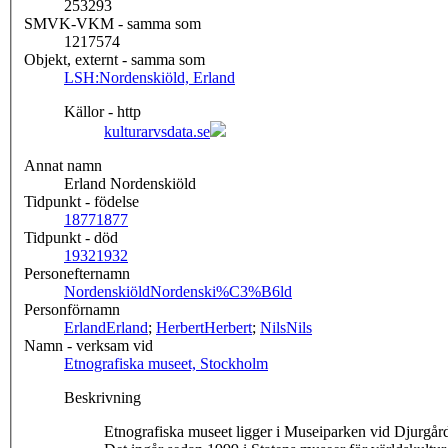
253293
SMVK-VKM - samma som
1217574
Objekt, externt - samma som
LSH:Nordenskiöld, Erland
Källor - http
kulturarvsdata.se
Annat namn
Erland Nordenskiöld
Tidpunkt - födelse
1877
1877
Tidpunkt - död
1932
1932
Personefternamn
Nordenskiöld
Nordenski%C3%B6ld
Personförnamn
Erland
Erland
;
Herbert
Herbert
;
Nils
Nils
Namn - verksam vid
Etnografiska museet, Stockholm
Beskrivning
Etnografiska museet ligger i Museiparken vid Djurgår