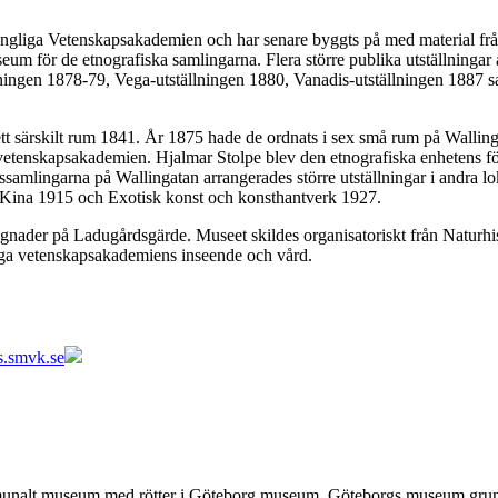
.
ngliga Vetenskapsakademien och har senare byggts på med material frå
seum för de etnografiska samlingarna. Flera större publika utställningar 
ingen 1878-79, Vega-utställningen 1880, Vanadis-utställningen 1887 sa
 ett särskilt rum 1841. År 1875 hade de ordnats i sex små rum på Wallin
etenskapsakademien. Hjalmar Stolpe blev den etnografiska enhetens för
ssamlingarna på Wallingatan arrangerades större utställningar i andra l
 Kina 1915 och Exotisk konst och konsthantverk 1927.
yggnader på Ladugårdsgärde. Museet skildes organisatoriskt från Naturh
ga vetenskapsakademiens inseende och vård.
ns.smvk.se
alt museum med rötter i Göteborg museum. Göteborgs museum grundad