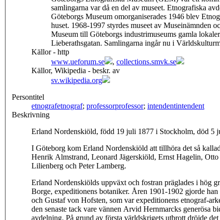
samlingarna var då en del av museet. Etnografiska avd
Göteborgs Museum omorganiserades 1946 blev Etnograf
huset. 1968-1997 styrdes museet av Museinämnden oc
Museum till Göteborgs industrimuseums gamla lokaler 
Lieberathsgatan. Samlingarna ingår nu i Världskulturm
Källor - http
www.ueforum.se
,
collections.smvk.se
Källor, Wikipedia - beskr. av
sv.wikipedia.org
Persontitel
etnograf
etnograf
;
professor
professor
;
intendent
intendent
Beskrivning
Erland Nordenskiöld, född 19 juli 1877 i Stockholm, död 5 
I Göteborg kom Erland Nordenskiöld att tillhöra det så kalla
Henrik Almstrand, Leonard Jägerskiöld, Ernst Hagelin, Ott
Lilienberg och Peter Lamberg.
Erland Nordenskiölds uppväxt och fostran präglades i hög gra
Borge, expeditionens botaniker. Åren 1901-1902 gjorde han 
och Gustaf von Hofsten, som var expeditionens etnograf-arke
den senaste tack vare vännen Arvid Hernmarcks generösa bid
avdelning. På grund av första världskrigets utbrott dröjde det 