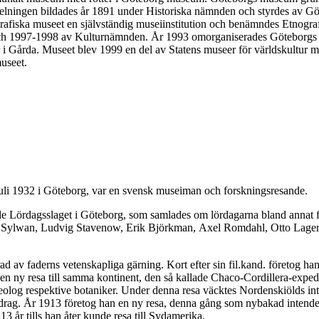
elningen bildades år 1891 under Historiska nämnden och styrdes av Göt
iska museet en självständig museiinstitution och benämndes Etnografi
h 1997-1998 av Kulturnämnden. År 1993 omorganiserades Göteborgs s
i Gårda. Museet blev 1999 en del av Statens museer för världskultur m
useet.
juli 1932 i Göteborg, var en svensk museiman och forskningsresande.
de Lördagsslaget i Göteborg, som samlades om lördagarna bland annat för
o Sylwan, Ludvig Stavenow, Erik Björkman, Axel Romdahl, Otto Lagerc
d av faderns vetenskapliga gärning. Kort efter sin fil.kand. företog ha
en ny resa till samma kontinent, den så kallade Chaco-Cordillera-expe
olog respektive botaniker. Under denna resa väcktes Nordenskiölds int
rag. År 1913 företog han en ny resa, denna gång som nybakad intende
13 år tills han åter kunde resa till Sydamerika.