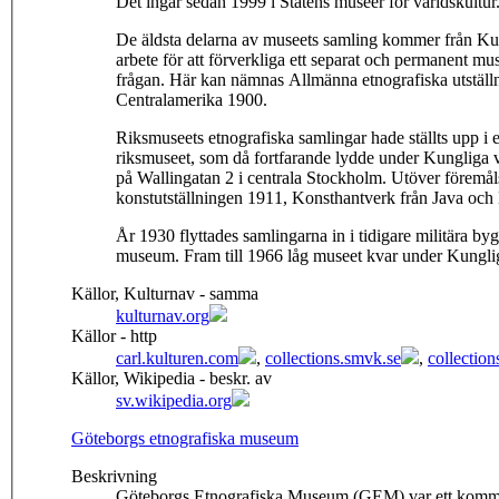
Det ingår sedan 1999 i Statens museer för världskultur
De äldsta delarna av museets samling kommer från Ku
arbete för att förverkliga ett separat och permanent mu
frågan. Här kan nämnas Allmänna etnografiska utställn
Centralamerika 1900.
Riksmuseets etnografiska samlingar hade ställts upp i
riksmuseet, som då fortfarande lydde under Kungliga v
på Wallingatan 2 i centrala Stockholm. Utöver föremål
konstutställningen 1911, Konsthantverk från Java och
År 1930 flyttades samlingarna in i tidigare militära b
museum. Fram till 1966 låg museet kvar under Kungli
Källor, Kulturnav - samma
kulturnav.org
Källor - http
carl.kulturen.com
,
collections.smvk.se
,
collectio
Källor, Wikipedia - beskr. av
sv.wikipedia.org
Göteborgs etnografiska museum
Beskrivning
Göteborgs Etnografiska Museum (GEM) var ett kommun