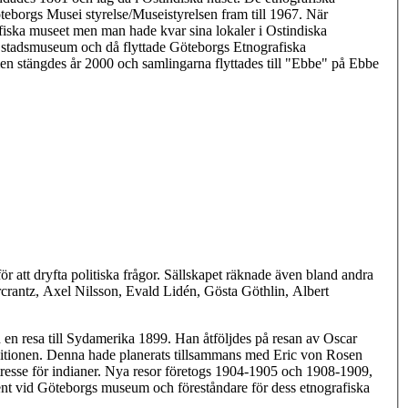
eborgs Musei styrelse/Museistyrelsen fram till 1967. När
ska museet men man hade kvar sina lokaler i Ostindiska
tadsmuseum och då flyttade Göteborgs Etnografiska
en stängdes år 2000 och samlingarna flyttades till "Ebbe" på Ebbe
 att dryfta politiska frågor. Sällskapet räknade även bland andra
rantz, Axel Nilsson, Evald Lidén, Gösta Göthlin, Albert
n en resa till Sydamerika 1899. Han åtföljdes på resan av Oscar
ditionen. Denna hade planerats tillsammans med Eric von Rosen
resse för indianer. Nya resor företogs 1904-1905 och 1908-1909,
nt vid Göteborgs museum och föreståndare för dess etnografiska