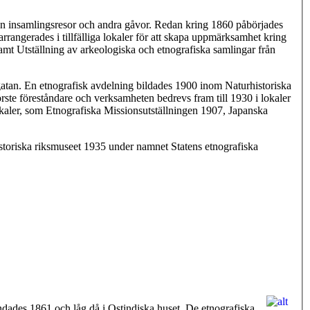
n insamlingsresor och andra gåvor. Redan kring 1860 påbörjades
arrangerades i tillfälliga lokaler för att skapa uppmärksamhet kring
mt Utställning av arkeologiska och etnografiska samlingar från
gatan. En etnografisk avdelning bildades 1900 inom Naturhistoriska
ste föreståndare och verksamheten bedrevs fram till 1930 i lokaler
okaler, som Etnografiska Missionsutställningen 1907, Japanska
istoriska riksmuseet 1935 under namnet Statens etnografiska
es 1861 och låg då i Ostindiska huset. De etnografiska