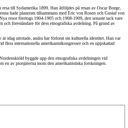
n resa till Sydamerika 1899. Han åtföljdes på resan av Oscar Borge,
 Denna hade planerats tillsammans med Eric von Rosen och Gustaf von
. Nya resor företogs 1904-1905 och 1908-1909, den senaste tack vare
och föreståndare för dess etnografiska avdelning. På grund av
idag utrotade, andra har förlorat sin kulturella identitet. Han var
d flera internationella amerikanistkongresser och en uppskattad
 Nordenskiöld byggde upp den etnografiska avdelningen vid
som en av pionjärerna inom den amerikanistiska forskningen.