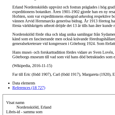
Erland Nordenskiölds uppväxt och fostran präglades i hög grad a
expeditionens botaniker. Åren 1901-1902 gjorde han en ny resa
Hofsten, som var expeditionens etnograf-arkeolog respektive bo
vännen Arvid Hernmarcks generösa bidrag. År 1913 företog han
första världskrigets utbrott dröjde det 13 år tills han åter kunde 
Nordenskiöld förde rika och idag unika samlingar från Sydamerik
känd som en fascinerande men också krävande föredragshållare, 
generalsekreterare vid kongressen i Göteborg 1924. Som författa
Hans musei- och forskartradition fördes vidare av Sven Lovén
Göteborgs museum till vad som vid hans död betraktades som en 
(Wikipedia, 2016-11-15)
Far till Eric (född 1907), Carl (född 1917), Margareta (1920),
Data elements
References (18 727)
Visat namn
Nordenskiöld, Erland
Libris-id - samma som